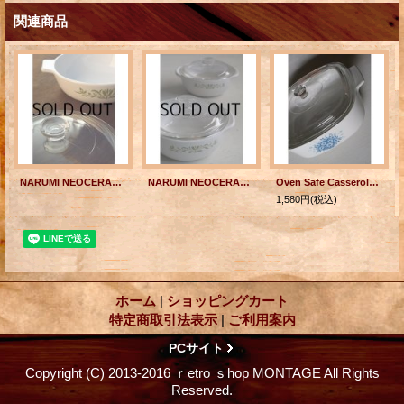
関連商品
NARUMI NEOCERAM クック マスター 両手鍋 （ N-31 051 ）
NARUMI NEOCERAM クックマスター ミニキャセロール Ø11.5cm 各1個
Oven Safe Casserole ソースパン/両手鍋/キャセロール ブルーフラワープリント
1,580円
(税込)
ホーム
|
ショッピングカート
特定商取引法表示
|
ご利用案内
PCサイト
Copyright (C) 2013-2016 ｒetro ｓhop MONTAGE All Rights
Reserved.