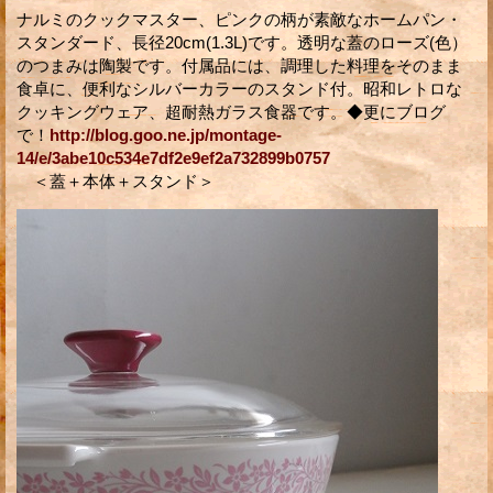
ナルミのクックマスター、ピンクの柄が素敵なホームパン・
スタンダード、長径20cm(1.3L)です。透明な蓋のローズ(色）
のつまみは陶製です。付属品には、調理した料理をそのまま
食卓に、便利なシルバーカラーのスタンド付。昭和レトロな
クッキングウェア、超耐熱ガラス食器です。◆更にブログ
で！
http://blog.goo.ne.jp/montage-
14/e/3abe10c534e7df2e9ef2a732899b0757
＜蓋＋本体＋スタンド＞