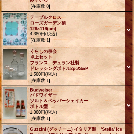
[在庫数 0]
テーブルクロス
ローズガーデン柄
126×116(cm)
4,380円
(税込)
[在庫数 1]
くらしの泉会
卓上セット
フランス、デュラン社製
ドレッシングボトル2pc/S&P
1,580円
(税込)
[在庫数 1]
Budweiser
バドワイザー
ソルト＆ペッパーシェイカー
ボトル型
1,380円
(税込)
[在庫数 1]
Guzzini (グッチーニ) イタリア製 'Stella' Ice