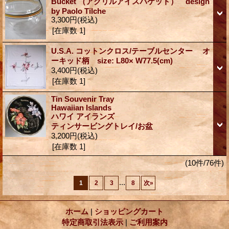
Bucket （アクリルアイスバケット） design
by Paolo Tilche
3,300円
(税込)
[在庫数 1]
U.S.A. コットンクロス/テーブルセンター オ
ーキッド柄 size: L80× W77.5(cm)
3,400円
(税込)
[在庫数 1]
Tin Souvenir Tray
Hawaiian Islands
ハワイ アイランズ
ティンサービングトレイ/お盆
3,200円
(税込)
[在庫数 1]
(10件/76件)
...
1
2
3
8
次
»
ホーム
|
ショッピングカート
特定商取引法表示
|
ご利用案内