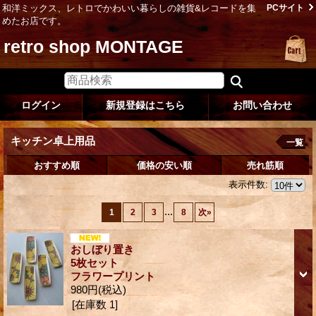
和洋ミックス、レトロでかわいい暮らしの雑貨&レコードを集
PCサイト
めたお店です。
retro shop MONTAGE
ログイン
新規登録はこちら
お問い合わせ
キッチン卓上用品
一覧
おすすめ順
価格の安い順
売れ筋順
表示件数
:
...
1
2
3
8
次
»
おしぼり置き
5枚セット
フラワープリント
980円
(税込)
[在庫数 1]