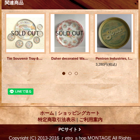
関連商品
Tin Souvenir Tray＆Coaster 7pc Set ハワイアン ティントレイ＆コースター7pc セット
Daher decorated Ware ティンサービングトレイ（フラワー）
Pentron Industries, Inc, COLONEL GOODFELLOW'S OLD FASHIONED SODA ティンサービングトレイ
3,280円
(税込)
ホーム
|
ショッピングカート
特定商取引法表示
|
ご利用案内
PCサイト
Copyright (C) 2013-2016 ｒetro ｓhop MONTAGE All Rights