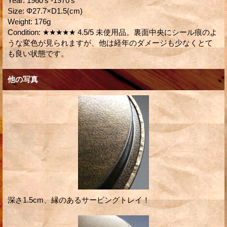
Year
:
1960's -1970's
Size
:
Φ27.7×D1.5(cm)
Weight
:
176g
Condition
:
★★★★★ 4.5/5 未使用品。裏面中央にシール痕のよ
うな変色が見られますが、他は経年のダメージも少なくとて
も良い状態です。
他の写真
深さ1.5cm、縁のあるサービングトレイ！