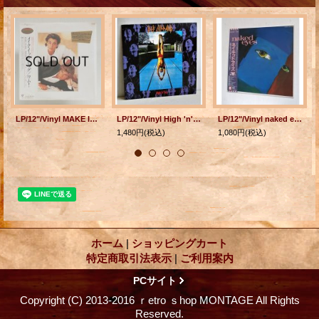
LP/12"/Vinyl MAKE IT BIG メイク・イット・ビッグ WHAM! ワム！ (1984) Epic シュリンク、帯、歌詞カード＆ライナー付
LP/12"/Vinyl High 'n' Dry デフ・レパード (1984) Mercury ライナー付
LP/12"/Vinyl naked eyes ネイキッド・アイズ P: トニー・マンスフィールド (1983) EMI ‎帯、ライナー ‎
1,480円
(税込)
1,080円
(税込)
ホーム
|
ショッピングカート
特定商取引法表示
|
ご利用案内
PCサイト
Copyright (C) 2013-2016 ｒetro ｓhop MONTAGE All Rights
Reserved.