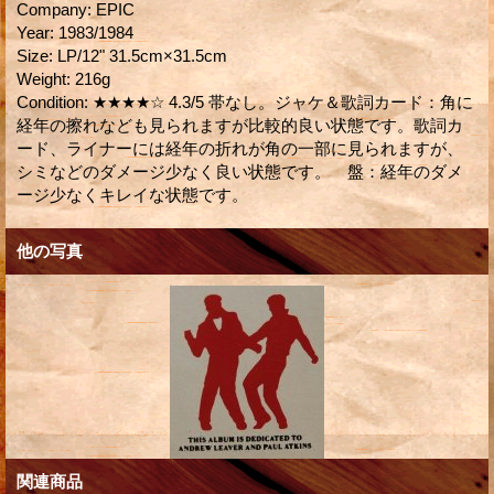
Company
:
EPIC
Year
:
1983/1984
Size
:
LP/12" 31.5cm×31.5cm
Weight
:
216g
Condition
:
★★★★☆ 4.3/5 帯なし。ジャケ＆歌詞カード：角に
経年の擦れなども見られますが比較的良い状態です。歌詞カ
ード、ライナーには経年の折れが角の一部に見られますが、
シミなどのダメージ少なく良い状態です。 盤：経年のダメ
ージ少なくキレイな状態です。
他の写真
関連商品