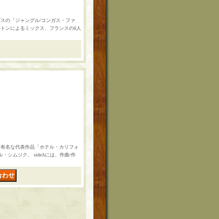
ガスの「ジャングル/コンガス・ファ
トンによるミックス、フランスの6人
にも有名な代表作品「ホテル・カリフォ
シムジク、 sideAには、作曲/作