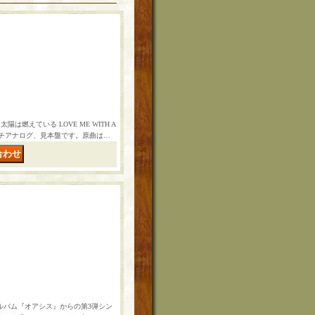
燃えている LOVE ME WITH A
」7インチアナログ、見本盤です。原曲は…
アルバム『オアシス』からの第3弾シン