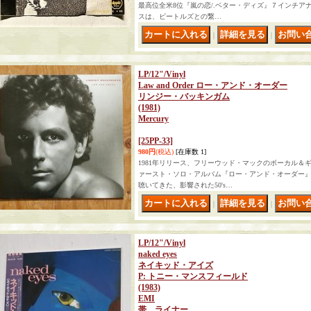
最高位全米8位『嵐の恋/.ベター・ディズ』７インチア
スは、ビートルズとの繋…
｜
｜
LP/12"/Vinyl
Law and Order ロー・アンド・オーダー
リンジー・バッキンガム
(1981)
Mercury
[25PP-33]
980円
(税込)
[在庫数 1]
1981年リリース、フリーウッド・マックのボーカル＆
ァースト・ソロ・アルバム『ロー・アンド・オーダー』
聴いてきた、影響された50's…
｜
｜
LP/12"/Vinyl
naked eyes
ネイキッド・アイズ
P: トニー・マンスフィールド
(1983)
EMI
‎帯、ライナー