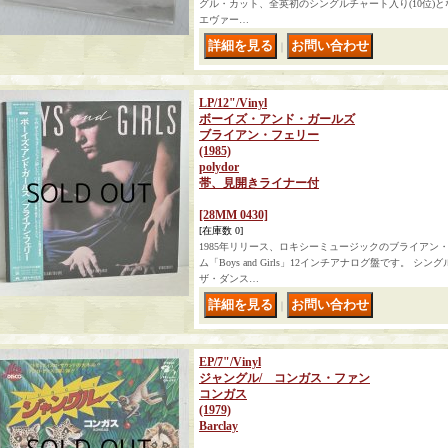
グル・カット、全英初のシングルチャート入り(10位)となった曲
エヴァー…
｜
LP/12"/Vinyl
ボーイズ・アンド・ガールズ
ブライアン・フェリー
(1985)
polydor
帯、見開きライナー付
[28MM 0430]
[在庫数 0]
1985年リリース、ロキシーミュージックのブライアン・
ム「Boys and Girls」12インチアナログ盤です。
ザ・ダンス…
｜
EP/7"/Vinyl
ジャングル/ コンガス・ファン
コンガス
(1979)
Barclay