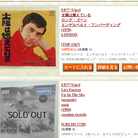
EP/7"/Vinyl
太陽は燃えている
ロング・ゴーン
エンゲルベルト・フンパーディング
(1970)
LONDON
[TOP-1567]
330円
(税込)
[在庫数 1]
1970年リリース、エンゲルベルト・フンパーディング「太陽は
LL YOUR HEART/ロング・ゴーン LONG GONE
｜
｜
EP/7”/Vinyl
Live Forever
Up In The Sky
(acoustic)
oasis
(1994)
creation records
[CRE185 1728]
[在庫数 0]
1994年リリース、UKバンド、オアシスのデビュー・