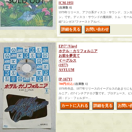
[CM-195]
[在庫数 0]
1979年リリース、アフロ系ディスコ・サウンド、コン
ン」です。ディスコ・サウンドの魔術師、トム・モール
組”コンガス”ファーストアルバ…
｜
EP/7"/Vinyl
ホテル・カリフォルニア
お前を夢見て
イーグルス
(1977)
ASYLUM
[P-167Y]
780円
(税込)
[在庫数 1]
1976年作品、1977年リリースのイーグルスのあまり
ルニア」の7インチアナログ盤です。プロデュース、ビル・
詞：ドン・フェルダー…
｜
｜