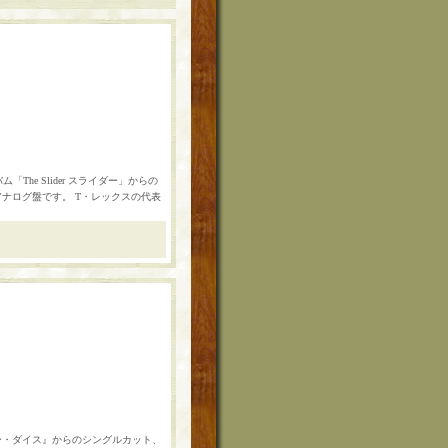
「The Slider スライダー」からの
アナログ盤です。 T・レックスの代表
『ノー・ダイス』からのシングルカット、