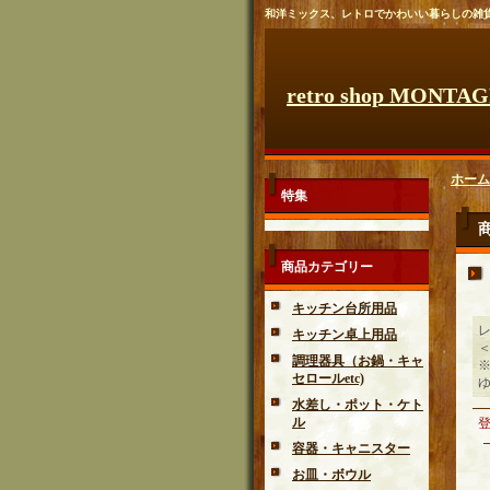
和洋ミックス、レトロでかわいい暮らしの雑
retro shop MONTA
ホーム
特集
商品カテゴリー
キッチン台所用品
キッチン卓上用品
調理器具（お鍋・キャ
セロールetc)
水差し・ポット・ケト
ル
容器・キャニスター
お皿・ボウル