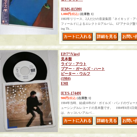
[EMS-81599]
1,080円
(税込)
[在庫数 1]
1983年リリース、2人だけの音楽集団「ネイキッド・
フィールドによるエレクトロアルバム、12"アナログ盤です。B
ing Th…
｜
｜
EP/7”/Vinyl
見本盤
ライツ・アウト
プアー・ガールズ・ハート
ピーター・ウルフ
(1984)
EMI
[EYS-17449]
980円
(税込)
[在庫数 1]
1984年当時、結成16年のJ・ガイルズ・バンドのヴォ
ューシングルレコードの見本盤です。 1984年8月1日
は、カッコいいアルバ…
｜
｜