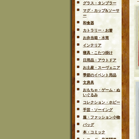
グラス・タンブラー
マグ・カップ&ソーサ
ー
和食器
カトラリー・お箸
お弁当箱・水筒
インテリア
寝具・こたつ掛け
日用品・アウトドア
お土産・スーヴェニア
季節のイベント用品
文房具
おもちゃ・ゲーム・ぬ
いぐるみ
コレクション・ホビー
手芸・ソーイング
服・ファッション小物
バッグ
本・コミック