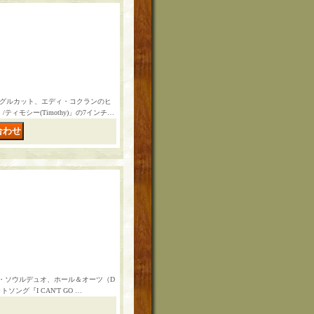
シングルカット、エディ・コクランのヒ
/ティモシー(Timothy)」の7インチ…
ド・ソウルデュオ、ホール＆オーツ（D
ットソング『I CAN'T GO …