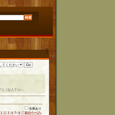
"とご記入下さい。
在庫あり
1
|
2
|
3
|
4
|
5
|
6
|
7
次のページ
»