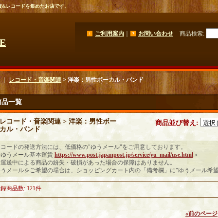
貨&レコードを集めたお店です。
ご利用案内
｜
お問い合わせ
商品検索
:
GE
｜
レコード・音楽関連
> 洋楽：男性ボーカル・バンド
商品一覧
レコード・音楽関連 > 洋楽：男性ボー
商品並び替え
:
カル・バンド
レコードの発送方法には、低価格の"ゆうメール"をご用意しております。
＜ゆうメール基本運賃
https://www.post.japanpost.jp/service/yu_mail/use.html
＞
※運送中による商品の紛失・破損があった場合の保障はありません。
ゆうメールをご希望の場合は、ショッピングカート内の「備考欄」に"ゆうメール希望
登録商品数
:
121件
«
前のページ