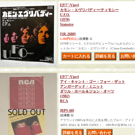
EP/7"/Vinyl
カモン・エヴリバディー/ティモシー
U.F.O.
(1970)
Statesive
[SR-2680]
1,160円
(税込)
[在庫数 1]
1970年リリース、U.F.O.のデビューアルバムからの
ットカバー「カモン・エヴリバディ（C'mon Everybody）
｜
｜
EP/7"/Vinyl
アイ・キャント・ゴー・フォー・ザット
アンガーデッド・ミニット
ダリル・ホール＆ジョン・オーツ
(1982)
RCA
[RPS-60]
[在庫数 0]
アラウンド1980'sを中心に人気を博したブルー・アイ
ARYL HALL & JOHN OATES ）、1981年の全米No.1ヒ
｜