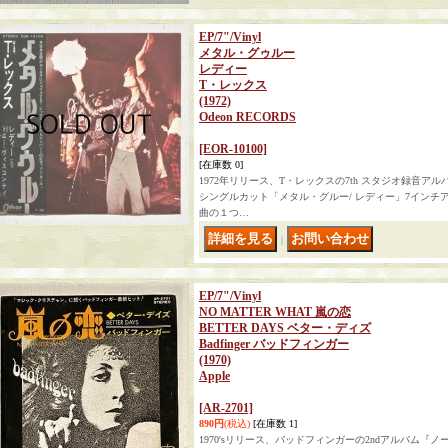
EP/7"/Vinyl
メタル・グゥルー
レディー
T・レックス
(1972)
Odeon RECORDS
[EOR-10100]
[在庫数 0]
1972年リリース、T・レックスの7th スタジオ録音アルバム
シングルカット「メタル・グルー/ レディー」7インチ
曲の１つ…
｜
EP/7"/Vinyl
NO MATTER WHAT 嵐の恋
BETTER DAYS ベター・ディズ
Badfinger バッドフィンガー
(1970)
Apple
[AR-2701]
890円
(税込)
[在庫数 1]
1970'sリリース、バッドフィンガーの2ndアルバム