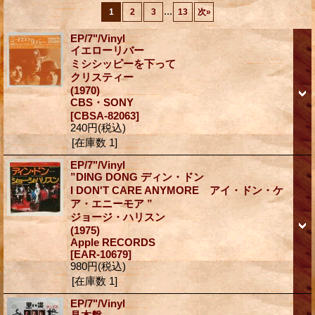
...
1
2
3
13
次
»
EP/7"/Vinyl
イエローリバー
ミシシッピーを下って
クリスティー
(1970)
CBS・SONY
[CBSA-82063]
240円
(税込)
[在庫数 1]
EP/7"/Vinyl
”DING DONG ディン・ドン
I DON'T CARE ANYMORE アイ・ドン・ケ
ア・エニーモア ”
ジョージ・ハリスン
(1975)
Apple RECORDS
[EAR-10679]
980円
(税込)
[在庫数 1]
EP/7"/Vinyl