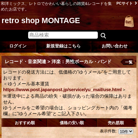
和洋ミックス、レトロでかわいい暮らしの雑貨&レコードを集
PCサイト
めたお店です。
retro shop MONTAGE
ログイン
新規登録はこちら
お問い合わせ
レコード・音楽関連 > 洋楽：男性ボーカル・バンド
一覧
レコードの発送方法には、低価格の"ゆうメール"をご用意して
おります。
＜ゆうメール基本運賃
https://www.post.japanpost.jp/service/yu_mail/use.html
＞
※運送中による商品の紛失・破損があった場合の保障はありま
せん。
ゆうメールをご希望の場合は、ショッピングカート内の「備考
欄」に"ゆうメール希望"とご記入下さい。
おすすめ順
価格の安い順
売れ筋順
表示件数
: