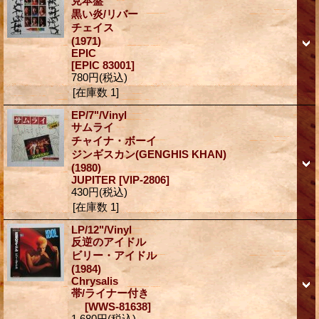
見本盤
黒い炎/リバー
チェイス
(1971)
EPIC
[EPIC 83001]
780円
(税込)
[在庫数 1]
EP/7"/Vinyl
サムライ
チャイナ・ボーイ
ジンギスカン(GENGHIS KHAN)
(1980)
JUPITER
[VIP-2806]
430円
(税込)
[在庫数 1]
LP/12"/Vinyl
反逆のアイドル
ビリー・アイドル
(1984)
Chrysalis
帯/ライナー付き
[WWS-81638]
1,680円
(税込)