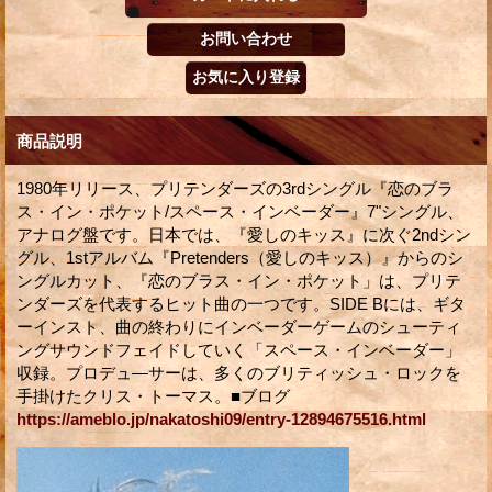
商品説明
1980年リリース、プリテンダーズの3rdシングル『恋のブラ
ス・イン・ポケット/スペース・インベーダー』7"シングル、
アナログ盤です。日本では、『愛しのキッス』に次ぐ2ndシン
グル、1stアルバム『Pretenders（愛しのキッス）』からのシ
ングルカット、『恋のブラス・イン・ポケット」は、プリテ
ンダーズを代表するヒット曲の一つです。SIDE Bには、ギタ
ーインスト、曲の終わりにインベーダーゲームのシューティ
ングサウンドフェイドしていく「スペース・インベーダー」
収録。プロデュ―サーは、多くのブリティッシュ・ロックを
手掛けたクリス・トーマス。■ブログ
https://ameblo.jp/nakatoshi09/entry-12894675516.html