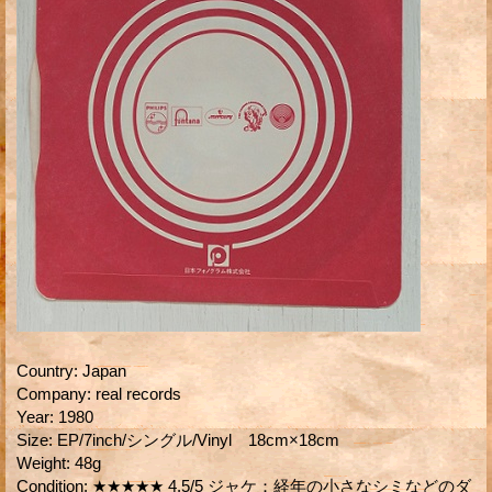
Country
:
Japan
Company
:
real records
Year
:
1980
Size
:
EP/7inch/シングル/Vinyl 18cm×18cm
Weight
:
48g
Condition
:
★★★★★ 4.5/5 ジャケ：経年の小さなシミなどのダ