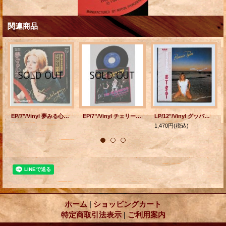
関連商品
EP/7"/Vinyl 夢みる心地 アイ・ライク・ユア―・ミュージック エレン・ニコライセン (1975) PHILIPS
EP/7”/Vinyl チェリーボンブ ブラックメイル ザ・ランナウェイズ (1976) マーキュリー
LP/12"/Vinyl グッバイ・アイランド ボニー・タイラー (1981) RCA 帯/歌詞カード
1,470円
(税込)
ホーム
|
ショッピングカート
特定商取引法表示
|
ご利用案内