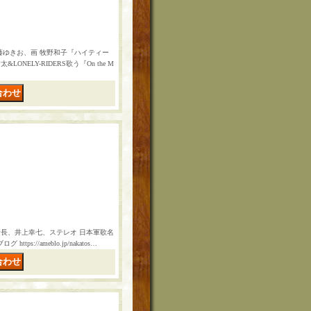
藤ゆきお、画 牧野和子『ハイティー
NELY-RIDERS歌う『On the M
所長、井上幸七、ステレオ 日本軍歌名
://ameblo.jp/nakatos…