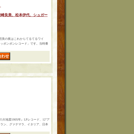
」
岩崎良美、松本伊代、シュガー
吉田照美の夜はこれからてるてるワイ
スッポンポンレコード」です。当時番
怖の大地震198X年』LPレコード、12"ア
イラン、グァテマラ、イタリア、日本