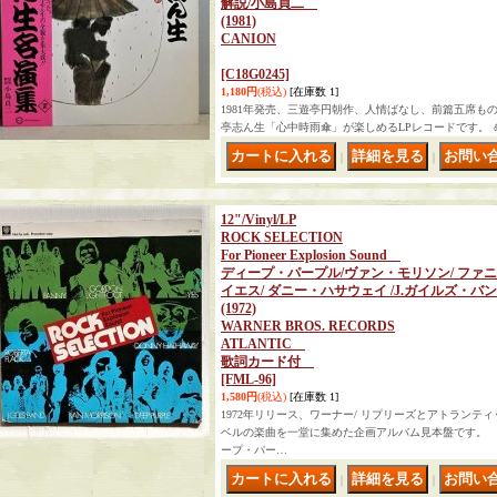
解説/小島貞二
(1981)
CANION
[C18G0245]
1,180円
(税込)
[在庫数 1]
1981年発売、三遊亭円朝作、人情ばなし、前篇五席も
亭志ん生「心中時雨傘」が楽しめるLPレコードです。‎ 🎍ブログ htt
｜
｜
12"/Vinyl/LP
ROCK SELECTION
For Pioneer Explosion Sound
ディープ・パープル/ヴァン・モリソン/ ファニ
イエス/ ダニー・ハサウェイ /J.ガイルズ・バ
(1972)
WARNER BROS. RECORDS
ATLANTIC
歌詞カード付
[FML-96]
1,580円
(税込)
[在庫数 1]
1972年リリース、ワーナー/ リプリーズとアトランテ
ベルの楽曲を一堂に集めた企画アルバム見本盤です。 SID
ープ・パー…
｜
｜