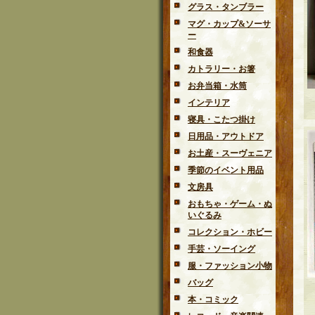
グラス・タンブラー
マグ・カップ&ソーサ
ー
和食器
カトラリー・お箸
お弁当箱・水筒
インテリア
寝具・こたつ掛け
日用品・アウトドア
お土産・スーヴェニア
季節のイベント用品
文房具
おもちゃ・ゲーム・ぬ
いぐるみ
コレクション・ホビー
手芸・ソーイング
服・ファッション小物
バッグ
本・コミック