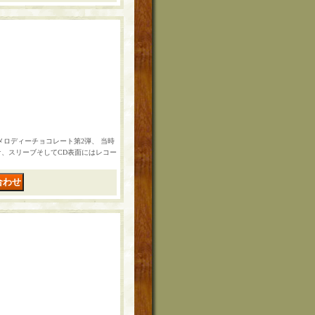
のメロディーチョコレート第2弾、 当時
ケ、スリーブそしてCD表面にはレコー