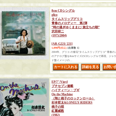
8cm CDシングル
glico
タイムスリップグリコ
青春のメロディー 第2弾
”時の過ぎゆくままに/ 旅立ちの朝”
沢田研二
(1975/2004)
[AR-G221/ 221]
1,890円
(税込)
[在庫数 1]
2004年、グリコ の食玩”タイムスリップグリコ” 青春
のアナログ盤を8cmサイズのCDシングルで再現、ジャ
ド盤イメージの…
｜
｜
EP/7"/Vinyl
プチセブン連載
ハイティーン・ブギ
On the Machine
（翔と桃子のロックンロール）
杉本哲太&LONELY-RIDERS
桃子の唄
紅麗威甦
(1982)