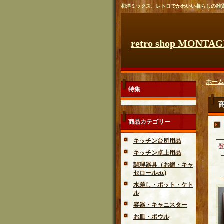
和洋ミックス、レトロでかわいい暮らしの雑
retro shop MONTA
ホーム
特集
商品カテゴリー
キッチン台所用品
キッチン卓上用品
調理器具（お鍋・キャ
セロールetc)
水差し・ポット・ケト
ル
容器・キャニスター
お皿・ボウル