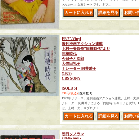
あなたへ」女友シートです。🎵ブ…
｜
｜
EP/7"/Vinyl
週刊漫画アクション連載
上村一夫原作”同棲時代”より
同棲時代
今日子と次郎
大信田礼子
ナレーター 阿井喬子
(1973)
CBS SONY
[SOLB 5]
630円
(税込)
[在庫数 1]
1973年リリース、週刊漫画アクション連載、上村一夫原
ナレーター 阿井喬子による『同棲時代/今日子と次郎』
は、上村一夫。🧣ブログ h…
｜
｜
朝日ソノラマ