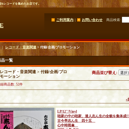
貨&レコードを集めたお店です。
ご利用案内
｜
お問い合わせ
商品検索
:
GE
｜
レコード・音楽関連
> 付録/企画/プロモーション
商品一覧
レコード・音楽関連 > 付録/企画/プロ
商品並び替え
:
モーション
登録商品数
:
52件
«
LP/12"/Vinyl
咄家の中の咄家、達人志ん生の全貌を集体成!
古今亭志ん生 四十五
心中時雨傘