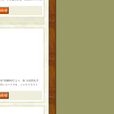
作”同棲時代”より、歌 大信田礼子、
EPレコードです。ジャケイラスト