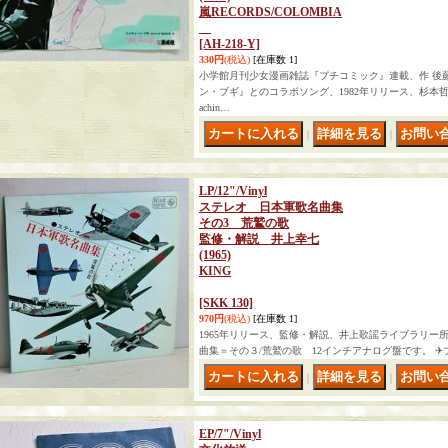
嵐RECORDS/COLOMBIA
[AH-218-Y]
330円
(税込)
[在庫数 1]
小学館月刊少女漫画雑誌『プチコミック』連載、作 後
ン・ブギ』とのコラボソング、1982年リリース、杉本哲太&LO
achin…
｜
｜
LP/12"/Vinyl
ステレオ 日本軍歌名曲集
その3 荒鷲の歌
監修・解説 井上幸七
(1965)
KING
[SKK 130]
970円
(税込)
[在庫数 1]
1965年リリース、監修・解説、井上歌謡ライブラリー
曲集＝その３/荒鷲の歌 12インチアナログ盤です。 ✈ブログ https
｜
｜
EP/7"/Vinyl