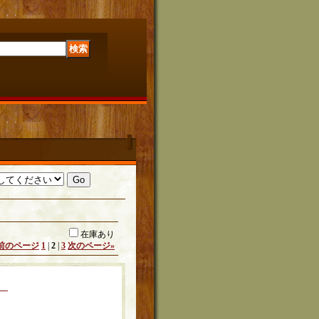
在庫あり
前のページ
1
|
2
|
3
次のページ
»
!