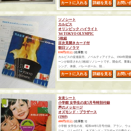
｜
｜
ソノシート
カルピス
オリンピック ハイライト
'64 TOKYO OLYMPIC
5枚組
目次見開きカード付
朝日ソノラマ
830円
(税込)
[在庫数 1]
カルピスの促進販売、ノベルティアイテム、1964年開
ーンが録音された5枚組ソノシートです。開会式、重量
シング、体操、バレーボール、陸…
｜
｜
女友シート
小学館 女学生の友5月号特別付録
声のメッセージ
オズモンド・ブラザース
(1969)
480円
(税込)
[在庫数 1]
小学館 女学生の友、昭和44年5月号付録、アラン、ウ
リー、ジミーの7人、オズモンド・ブラザーズの声のメ