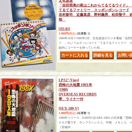
文化放送
「吉田照美の夜はこれからてるてるワイド
てるてるファミリー スッポンポンレコード
谷村新司、近藤真彦、野村義男、松田聖子、
他
[JO-01]
1,980円
(税込)
[在庫数 1]
1980年10月〜1985年3月、文化放送のラジオ番組「
ド 」のノベルティレコード「てるてるファミリー 
組内にコーナーを持っていた松…
｜
｜
LP/12"/Vinyl
恐怖の大地震 198X年
(1980)
OVERSEAS RECORDS
帯、ライナー付
[SUX-189-V]
1,080円
(税込)
[在庫数 1]
1980年リリース、EARTH QUAKE 198X の日本盤『恐
ナログ盤です。サンフランシスコ、中国、メキシコ、
（宮城沖…