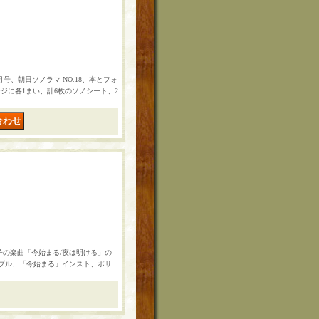
月号、朝日ソノラマ NO.18、本とフォ
ジに各1まい、計6枚のソノシート、2
浩子の楽曲「今始まる/夜は明ける」の
ンブル、「今始まる」インスト、ボサ