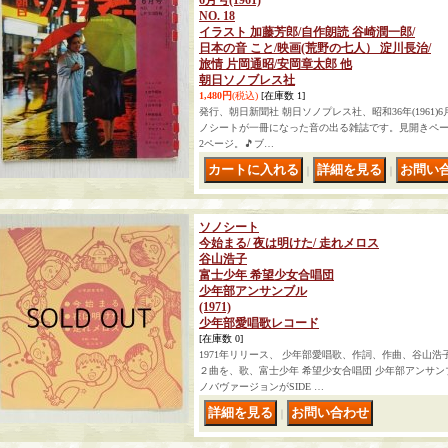
6月号(1961)
NO. 18
イラスト 加藤芳郎/自作朗読 谷崎潤一郎/
日本の音 こと/映画(荒野の七人） 淀川長治/
旅情 片岡通昭/安岡章太郎 他
朝日ソノブレス社
1,480円
(税込)
[在庫数 1]
発行、朝日新聞社 朝日ソノプレス社、昭和36年(1961)6
ノシートが一冊になった音の出る雑誌です。見開きペー
2ページ。🎵ブ…
｜
｜
ソノシート
今始まる/ 夜は明けた/ 走れメロス
谷山浩子
富士少年 希望少女合唱団
少年部アンサンブル
(1971)
少年部愛唱歌レコード
[在庫数 0]
1971年リリース、 少年部愛唱歌、作詞、作曲、谷山
２曲を、歌、富士少年 希望少女合唱団 少年部アンサ
ノバヴァージョンがSIDE …
｜