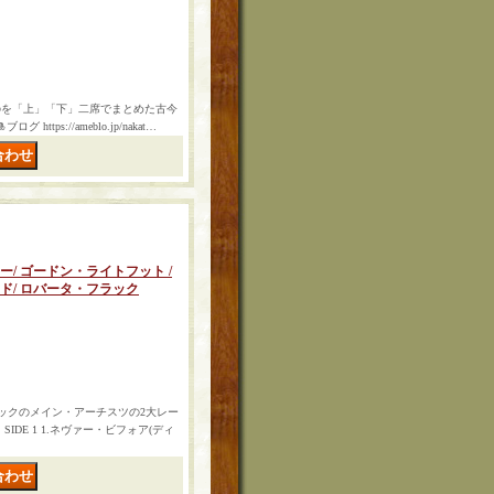
のを「上」「下」二席でまとめた古今
ps://ameblo.jp/nakat…
ー/ ゴードン・ライトフット /
ンド/ ロバータ・フラック
ィックのメイン・アーチスツの2大レー
E 1 1.ネヴァー・ビフォア(ディ