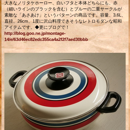
大きなノリタケホーロー、白いフタと本体どちらにも、赤
（細いラインのブラックを含む）とブルーの二重サークルが
素敵な「あさあけ」というパターンの商品です。容量、3.6L、
直径、26cm、1度に沢山料理できそうなレトロモダンな昭和
アイテムです。◆更にブログで！
http://blog.goo.ne.jp/montage-
14/e/63d46ec82edc355ca4a2f2f7aed30bbb