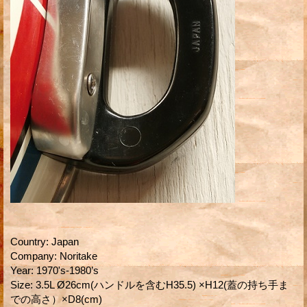
Country
:
Japan
Company
:
Noritake
Year
:
1970's-1980’s
Size
:
3.5L Ø26cm(ハンドルを含むH35.5) ×H12(蓋の持ち手ま
での高さ）×D8(cm)