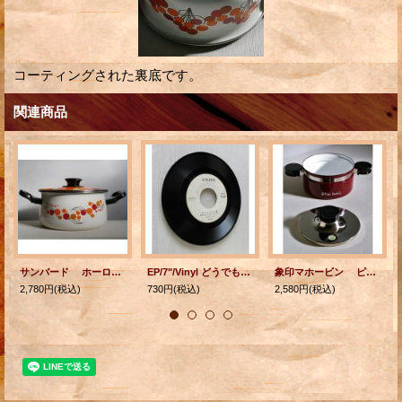
コーティングされた裏底です。
関連商品
サンバード ホーロー両手鍋 バルーン、フラワー柄(オレンジ/レッド/カーキ/ブラック）
EP/7"/Vinyl どうでもいい節 さよなら△また来て▢ 我夢土下座 (1971)
象印マホービン ピエール・カルダン ホーローウェア キャセロール FUB-18 color: ワインレッド Φ18cm /2.2L
2,780円
(税込)
730円
(税込)
2,580円
(税込)