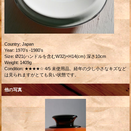
Country
:
Japan
Year
:
1970's -1980's
Size
:
Ø21(ハンドルを含むW32)×H14(cm) 深さ10cm
Weight
:
1409g
Condition
:
★★★★☆ 4/5 未使用品。経年の少し小さなキズなど
は見られますがとても良い状態です。
他の写真