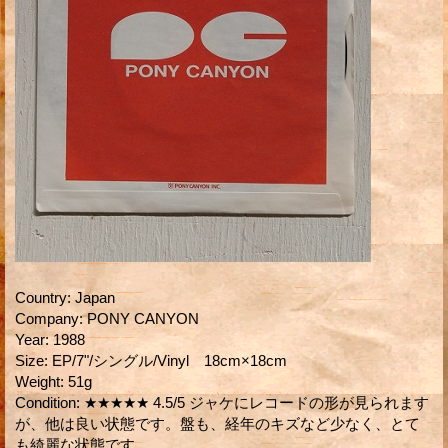
Country
:
Japan
Company
:
PONY CANYON
Year
:
1988
Size
:
EP/7"/シングル/Vinyl 18cm×18cm
Weight
:
51g
Condition
:
★★★★★ 4.5/5 ジャケにレコードの形が見られます
が、他は良い状態です。盤も、経年のキズなど少なく、とて
も綺麗な状態です。