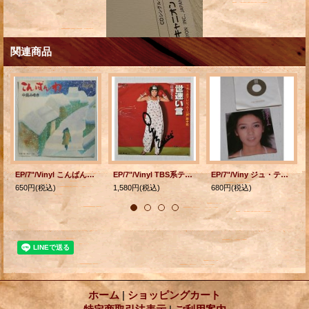
関連商品
EP/7"/Vinyl こんばんわ 強い風はいつも 中島みゆき (1976) AARD-VARK
EP/7"/Vinyl TBS系テレビ「ムー一族」劇中歌 ”世迷い言/翔べないわ” 日吉ミミ (1978) Victor サイン入り
EP/7"/Viny ジュ・テーム/ヨーヨー 木之内みどり (1977) NAV
650円
(税込)
1,580円
(税込)
680円
(税込)
ホーム
|
ショッピングカート