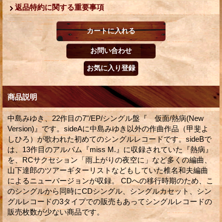
返品特約に関する重要事項
商品説明
中島みゆき、22作目の7"/EP/シングル盤『 仮面/熱病(New
Version)』です。sideAに中島みゆき以外の作曲作品（甲斐よ
しひろ）が歌われた初めてのシングルレコードです。sideBで
は、13作目のアルバム『miss M.』に収録されていた『熱病』
を、RCサクセション「雨上がりの夜空に」など多くの編曲、
山下達郎のツアーギターリストなどもしていた椎名和夫編曲
によるニューバージョンが収録。 CDへの移行時期のため、こ
のシングルから同時にCDシングル、シングルカセット、シン
グルレコードの3タイプでの販売もあってシングルレコードの
販売枚数が少ない商品です。