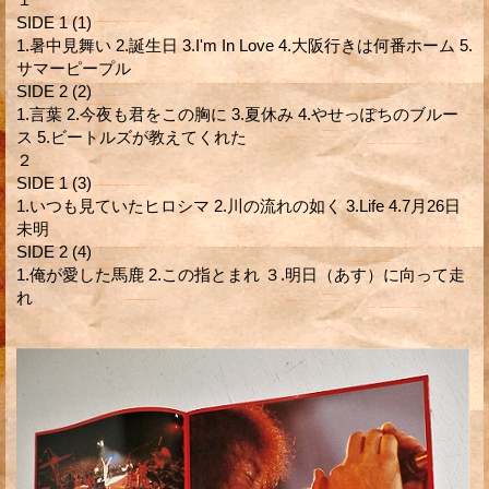
SIDE 1 (1)
1.暑中見舞い 2.誕生日 3.I'm In Love 4.大阪行きは何番ホーム 5.
サマーピープル
SIDE 2 (2)
1.言葉 2.今夜も君をこの胸に 3.夏休み 4.やせっぽちのブルー
ス 5.ビートルズが教えてくれた
２
SIDE 1 (3)
1.いつも見ていたヒロシマ 2.川の流れの如く 3.Life 4.7月26日
未明
SIDE 2 (4)
1.俺が愛した馬鹿 2.この指とまれ ３.明日（あす）に向って走
れ