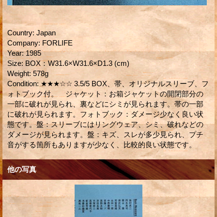
Country
:
Japan
Company
:
FORLIFE
Year
:
1985
Size
:
BOX：W31.6×W31.6×D1.3 (cm)
Weight
:
578g
Condition
:
★★★☆☆ 3.5/5 BOX、帯、オリジナルスリーブ、フ
ォトブック付。 ジャケット：お箱ジャケットの開閉部分の
一部に破れが見られ、裏などにシミが見られます。帯の一部
に破れが見られます。フォトブック：ダメージ少なく良い状
態です。盤：スリーブにはリングウェア、シミ、破れなどの
ダメージが見られます。盤：キズ、スレが多少見られ、プチ
音がする箇所もありますが少なく、比較的良い状態です。
他の写真