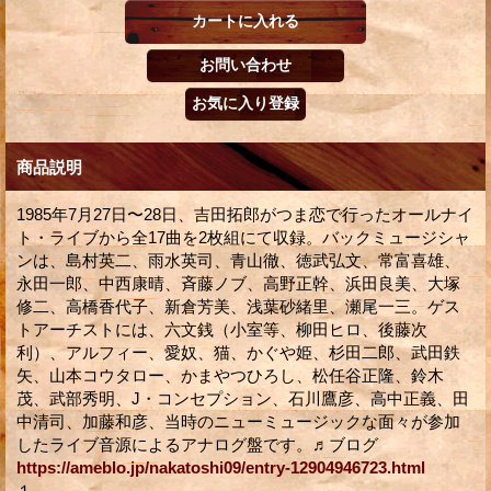
商品説明
1985年7月27日〜28日、吉田拓郎がつま恋で行ったオールナイ
ト・ライブから全17曲を2枚組にて収録。バックミュージシャ
ンは、島村英二、雨水英司、青山徹、徳武弘文、常富喜雄、
永田一郎、中西康晴、斉藤ノブ、高野正幹、浜田良美、大塚
修二、高橋香代子、新倉芳美、浅葉砂緒里、瀬尾一三。ゲス
トアーチストには、六文銭（小室等、柳田ヒロ、後藤次
利）、アルフィー、愛奴、猫、かぐや姫、杉田二郎、武田鉄
矢、山本コウタロー、かまやつひろし、松任谷正隆、鈴木
茂、武部秀明、J・コンセプション、石川鷹彦、高中正義、田
中清司、加藤和彦、当時のニューミュージックな面々が参加
したライブ音源によるアナログ盤です。♬ブログ
https://ameblo.jp/nakatoshi09/entry-12904946723.html
１