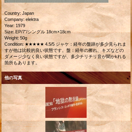
Country
:
Japan
Company
:
elektra
Year
:
1979
Size
:
EP/7"/シングル 18cm×18cm
Weight
:
50g
Condition
:
★★★★★ 4.5/5 ジャケ：経年の盤跡が多少見られま
すが他は比較的良い状態です。盤：経年の擦れ、キズなどの
ダメージ少なく良い状態ですが、多少チリチリ音が聞かkれる
箇所もあります。
他の写真