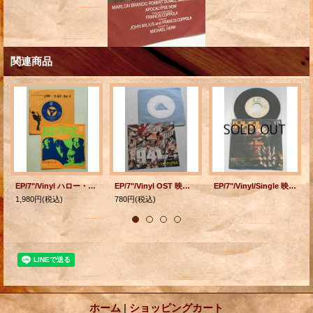
関連商品
EP/7"/Vinyl ハロー・アイ・ラブ・ユー ラブ・ストーリー ザ・ドアーズ (1968) elektra
EP/7"/Vinyl OST 映画『1941』 1941のマーチ スウィング・スウィング・スウィング (1979) 音楽：ジョン・ウィリアムズ ARISTA
EP/7"/Vinyl/Single 映画”ローラーボール” サウンドトラック盤 『EXECUTIVE DANCE PARTY (ダンス・パーティー）/ TOCCATA IN D MINOR (メイン・テーマ トッカータとフーガ・バッハ） 』 (1975) 音楽・指揮：アンドレ・ブレヴィン 演奏： ロンドン交響楽団 UNITED ARTISTS RECORDS
1,980円
(税込)
780円
(税込)
ホーム
|
ショッピングカート