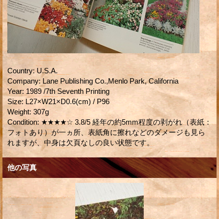
Country
:
U.S.A.
Company
:
Lane Publishing Co.,Menlo Park, California
Year
:
1989 /7th Seventh Printing
Size
:
L27×W21×D0.6(cm) / P96
Weight
:
307g
Condition
:
★★★★☆ 3.8/5 経年の約5mm程度の剥がれ（表紙：
フォトあり）が一ヵ所、表紙角に擦れなどのダメージも見ら
れますが、中身は欠頁なしの良い状態です。
他の写真