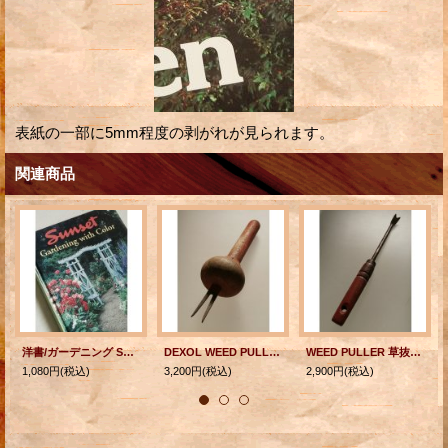
表紙の一部に5mm程度の剥がれが見られます。
関連商品
洋書/ガーデニング Sunset "Gardening with Color" First Printing (1995) Sunset Publishing Corporation
DEXOL WEED PULLER 草抜き器/雑草抜き
WEED PULLER 草抜き器/ピッカー （ロングタイプ）
1,080円
(税込)
3,200円
(税込)
2,900円
(税込)