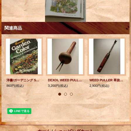
関連商品
洋書/ガーデニング Sunset "Garden Color ANNUALS & PERENNIALS" By the Editors of Sunset Book and Sunset Magazine (1989) Seventh printing
DEXOL WEED PULLER 草抜き器/雑草抜き
WEED PULLER 草抜き器/ピッカー （ロングタイプ）
860円
(税込)
3,200円
(税込)
2,900円
(税込)