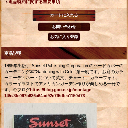
返品特約に関する重要事項
商品説明
1995年出版、 Sunset Publishing Corporation のハードカバーの
ガーデニング本"Gardening with Color"第一刷です。お庭のカラ
ーコーディネートについて英文、チャート、カラーフォト、
カラーイラストでアメリカンガーデン作りが楽しめる一冊で
す。🌼ブログ
https://blog.goo.ne.jp/montage-
14/e/8fc097b636a64ad92c7f5dfec1150d73