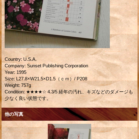
Country
:
U.S.A.
Company
:
Sunset Publishing Corporation
Year
:
1995
Size
:
L27.8×W21.5×D1.5（ｃｍ）/ P208
Weight
:
757g
Condition
:
★★★★☆ 4.3/5 経年の汚れ、キズなどのダメージも
少なく良い状態です。
他の写真