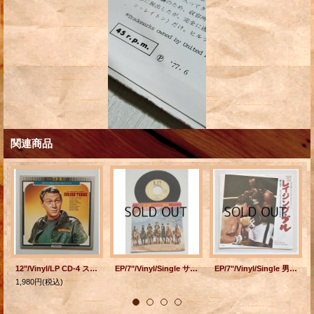
関連商品
12"/Vinyl/LP CD-4 スペクタクル・サウンド/スクリーン・マーチ 演奏＝宮間利之とニュー・ハード
EP/7"/Vinyl/Single サントラ盤 ベリー・ベスト映画音楽シリーズ”THE MAGNIFICENT SEVEN 荒野の七人/ON THE MOVE 続・荒野の七人" Composed &Conducted by ELMER BERSTEIN エルマー・バーンスティン (1974) UNITED ARTISTS RECORDS
EP/7"/Vinyl/Single 男は誰でも一人ぼっちのボクサー！ ”映画 『レイジング・ブル』主題歌 カヴァレリア・ルスティカーナの間奏曲/ 映画『チャンス』挿入曲 ツァラトゥストラはかく語りき” リチャード・ハミルトン・オーケストラ/ ニール・ノーマン・オーケストラ (1981) SEVEN SEAS
1,980円
(税込)