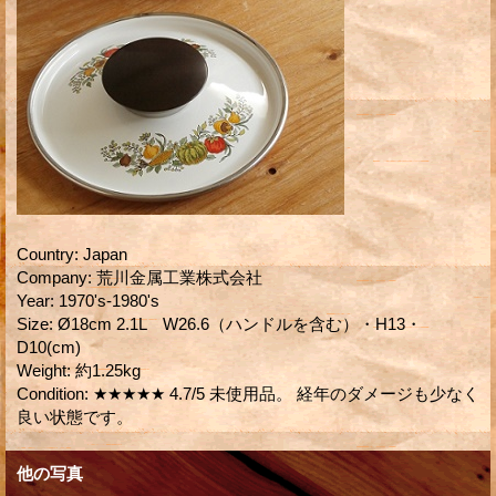
Country
:
Japan
Company
:
荒川金属工業株式会社
Year
:
1970's-1980's
Size
:
Ø18cm 2.1L W26.6（ハンドルを含む）・H13・
D10(cm)
Weight
:
約1.25kg
Condition
:
★★★★★ 4.7/5 未使用品。 経年のダメージも少なく
良い状態です。
他の写真