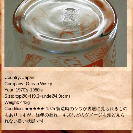
Country
:
Japan
Company
:
Ocean Wisky
Year
:
1970's-1980's
Size
:
topØ6×H9.3×undeØ4.9(cm)
Weight
:
442g
Condition
:
★★★★★ 4.7/5 製造時のシワが裏底に見られるもの
もありますが、経年の擦れ、キズなどのダメージも殆ど見ら
れない良い状態です。