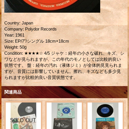
Country
:
Japan
Company
:
Polydor Records
Year
:
1961
Size
:
EP/7"/シングル 18cm×18cm
Weight
:
50g
Condition
:
★★★★☆ 4/5 ジャケ：経年の小さな破れ、キズ、シ
ワなどが見られますが、この年代のモノとしては比較的良い
状態です。 盤：経年の汚れ（液体ジミ）が全体的見見られま
すが、音質には影響していません。擦れ、キズなども多少見
られますが比較的良い音質状態です。
関連商品