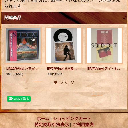
られます。
関連商品
LP/12"/Vinyl パラダイス・シアター スティクス (1981) A&M レザー・エッチング盤 帯、見開きライナー
EP/7”/Vinyl 見本盤 ライツ・アウト プアー・ガールズ・ハート ピーター・ウルフ (1984) EMI
EP/7"/Vinyl アイ・キャント・ゴー・フォー・ザット アンガーデッド・ミニット ダリル・ホール＆ジョン・オーツ (1982) RCA
980円
(税込)
980円
(税込)
ホーム
|
ショッピングカート
特定商取引法表示
|
ご利用案内