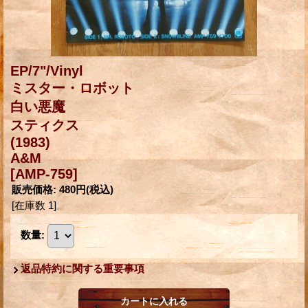
EP/7"/Vinyl
ミスター・ロボット
白い悪魔
スティクス
(1983)
A&M
[AMP-759]
販売価格
:
480円
(税込)
[在庫数 1]
数量
:
返品特約に関する重要事項