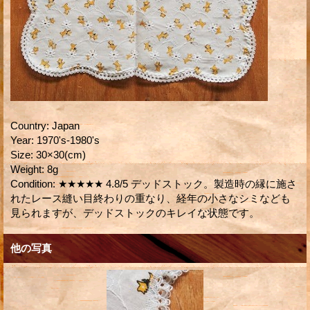
Country
:
Japan
Year
:
1970's-1980's
Size
:
30×30(cm)
Weight
:
8g
Condition
:
★★★★★ 4.8/5 デッドストック。製造時の縁に施さ
れたレース縫い目終わりの重なり、経年の小さなシミなども
見られますが、デッドストックのキレイな状態です。
他の写真