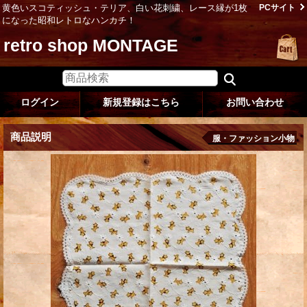
黄色いスコティッシュ・テリア、白い花刺繍、レース縁が1枚
PCサイト
になった昭和レトロなハンカチ！
retro shop MONTAGE
ログイン
新規登録はこちら
お問い合わせ
商品説明
服・ファッション小物