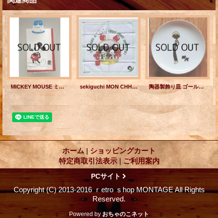
MICKEY MOUSE ミッキーマウス ハンカチーフ・ハンカチ Walt Disney Productions/三恵(株)
sekiguchi MON CHHICHI モンチッチ キャラクターハンカチ "LET'S MAKE A SWEET SWEET APPLE PIE!"
陶器製飾り皿 ゴールドリム ”黒人＆スコティッシュ・テリア” size: Ø19×H2.5(cm)
ホーム
|
ショッピングカート
特定商取引法表示
|
ご利用案内
PCサイト
Copyright (C) 2013-2016 ｒetro ｓhop MONTAGE All Rights
Reserved.
Powered by
おちゃのこネット