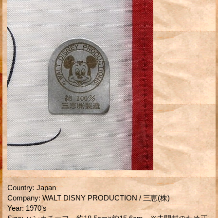
Country
:
Japan
Company
:
WALT DISNY PRODUCTION / 三恵(株)
Year
:
1970's