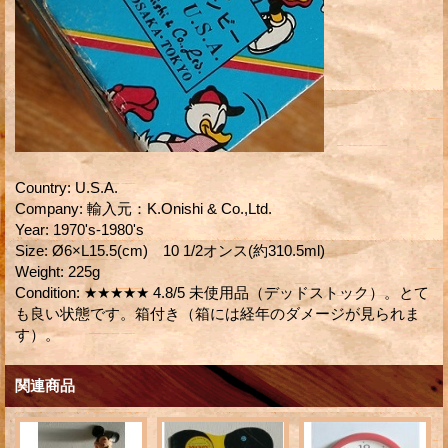
Country
:
U.S.A.
Company
:
輸入元：K.Onishi & Co.,Ltd.
Year
:
1970's-1980's
Size
:
Ø6×L15.5(cm) 10 1/2オンス(約310.5ml)
Weight
:
225g
Condition
:
★★★★★ 4.8/5 未使用品（デッドストック）。とて
も良い状態です。箱付き（箱には経年のダメージが見られま
す）。
関連商品