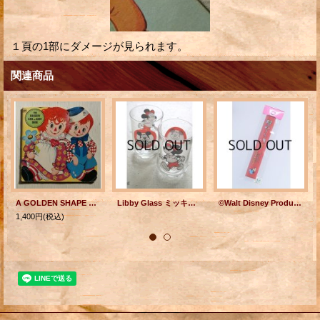
１頁の1部にダメージが見られます。
関連商品
A GOLDEN SHAPE BOOK "THE RAGGEDY ANN and ANDY BOOK" by Jan Sukus illustrated by Ruth Ruhman and Gavy Sixth Printing, 1976 ゴールデン・シェイプ・ブック ”ラガディ・アン・アンド・アンディ・ブック”
Libby Glass ミッキーマウスクラブ ミニグラス2コセット/MICKEY MOUSE CLUB mini GLASS 2pc set
©Walt Disney Productions テイネン MICKEY MOUSE COOKING 子供用お箸&箸箱セット
1,400円
(税込)