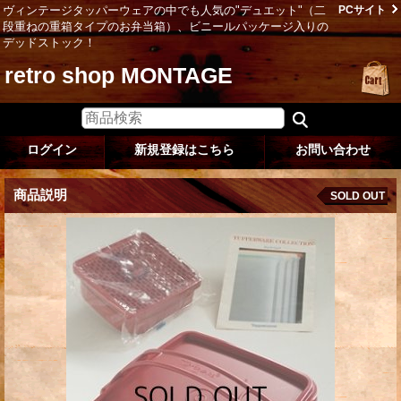
ヴィンテージタッパーウェアの中でも人気の"デュエット"（二
PCサイト
段重ねの重箱タイプのお弁当箱）、ビニールパッケージ入りの
デッドストック！
retro shop MONTAGE
ログイン
新規登録はこちら
お問い合わせ
商品説明
SOLD OUT