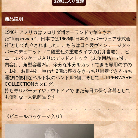
商品説明
1946年アメリカはフロリダ州オーランドで創立され
た"Tupperware"、日本では1963年"日本タッパーウェア株式会
社"として創立されました。こちらは日本製ヴィンテージタッ
パーのデュエット（二段重ねの重箱タイプのお弁当箱）、ビ
ニールパッケージ入りのデッドストック（未使用品）です。
内容は、角型容器2個、余分な水分をカットできる専用のすの
こ1枚、お皿4枚、重ねた2個の容器をきっちり固定できる持ち
運びに便利なベルト状のハンドル1個、そしてTUPPERWARE
COLLECTIONカタログ。
持ち寄りパーティやアウトドアで また毎日の保存容器として
も便利な、人気商品です。
・・・・・・・・・・・・・・・・・・・・・・・・・・・・
《ビニールパッケージ入り》