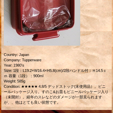
Country
:
Japan
Company
:
Tupperware
Year
:
1980's
Size
:
1段：L19.2×W16.4×H5.8(cm)/2段ハンドル付：Ｈ14.5ｃ
ｍ 容量（1段）：900ml
Weight
:
585g
Condition
:
★★★★★ 4.8/5 デッドストック(未使用品）。ビニ
ールパッケージ入り。すのこ&お皿もビニールパッケージ入り
（未開封）。経年のスレなどのダメージが一部見られます
が、、他はとても良い状態です。