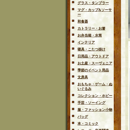
グラス・タンブラー
マグ・カップ&ソーサ
ー
和食器
カトラリー・お箸
お弁当箱・水筒
インテリア
寝具・こたつ掛け
日用品・アウトドア
お土産・スーヴェニア
季節のイベント用品
文房具
おもちゃ・ゲーム・ぬ
いぐるみ
コレクション・ホビー
手芸・ソーイング
服・ファッション小物
バッグ
本・コミック