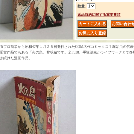
数量
:
返品特約に関する重要事項
｜
虫プロ商亊から昭和47年１月２５日発行されたCOM名作コミックス手塚治虫の代表作
受賞作品でもある『火の鳥』黎明編です。全P338、手塚治虫がライフワークとて
き続けた漫画作品。