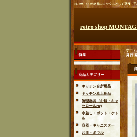
1972年、COM名作コミックスとして発行
retro shop MONTA
ホーム
特集
発行 
商品カテゴリー
キッチン台所用品
キッチン卓上用品
調理器具（お鍋・キャ
セロールetc)
水差し・ポット・ケト
ル
容器・キャニスター
お皿・ボウル