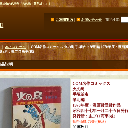
、手塚治虫の代表作「火の鳥（黎明編）」！
ご利用案内
｜
お問い合わせ
商品検索
:
GE
｜
本・コミック
｜
COM名作コミックス 火の鳥 手塚治虫 黎明編 1970年度・漫
発行所：虫プロ商亊(株)
商品説明
COM名作コミックス
火の鳥
手塚治虫
黎明編
1970年度・漫画賞受賞作品
昭和四十七年一月二十五日発
発行所：虫プロ商亊(株)
販売価格
:
780円
(税込)
[在庫数 1]