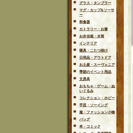
グラス・タンブラー
マグ・カップ&ソーサ
ー
和食器
カトラリー・お箸
お弁当箱・水筒
インテリア
寝具・こたつ掛け
日用品・アウトドア
お土産・スーヴェニア
季節のイベント用品
文房具
おもちゃ・ゲーム・ぬ
いぐるみ
コレクション・ホビー
手芸・ソーイング
服・ファッション小物
バッグ
本・コミック