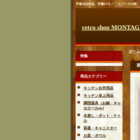
手塚治虫作品、学園SFモノ 「ユフラテの樹」
retro shop MONTA
ホーム
特集
商品カテゴリー
キッチン台所用品
キッチン卓上用品
調理器具（お鍋・キャ
セロールetc)
水差し・ポット・ケト
ル
容器・キャニスター
お皿・ボウル