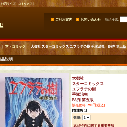
 B6判サイズ、コミックス！
ご利用案内
｜
お問い合わせ
商品検索
:
GE
｜
本・コミック
｜
大都社 スターコミックス ユフラテの樹 手塚治虫 B6判 第五版
商品説明
大都社
スターコミックス
ユフラテの樹
手塚治虫
B6判 第五版
販売価格
:
290円
(税込)
[在庫数 1]
数量
:
返品特約に関する重要事項