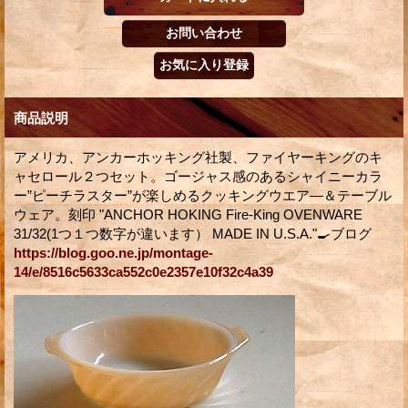
商品説明
アメリカ、アンカーホッキング社製、ファイヤーキングのキ
ャセロール２つセット。ゴージャス感のあるシャイニーカラ
ー”ピーチラスター”が楽しめるクッキングウエア―＆テーブル
ウェア。刻印 "ANCHOR HOKING Fire-King OVENWARE
31/32(1つ１つ数字が違います） MADE IN U.S.A."🍳ブログ
https://blog.goo.ne.jp/montage-
14/e/8516c5633ca552c0e2357e10f32c4a39