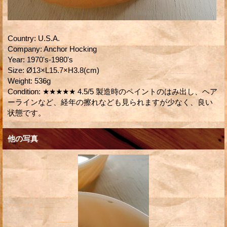
Country
:
U.S.A.
Company
:
Anchor Hocking
Year
:
1970's-1980's
Size
:
Ø13×L15.7×H3.8(cm)
Weight
:
536g
Condition
:
★★★★★ 4.5/5 製造時のペイントのはみ出し、ヘア
ーラインなど、経年の擦れなども見られますが少なく、良い
状態です。
他の写真