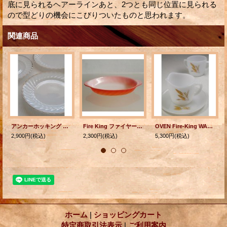
底に見られるヘアーラインあと、2つとも同じ位置に見られる
ので型どりの機会にこびりついたものと思われます。
関連商品
アンカーホッキング Suburbia ゴールドリム ホワイトシェル ディナープレート 各1枚
Fire King ファイヤーキング "Swirl/スワール" グラタン皿 グラデーション color: レッド/オレンジ L20.1×W12.2×D3.1(cm)
OVEN Fire-King WARE ファイヤーキング シュガー＆クリーマー(クリーマープレート付）3pc Set ウィート柄
2,900円
(税込)
2,300円
(税込)
5,300円
(税込)
ホーム
|
ショッピングカート
特定商取引法表示
|
ご利用案内