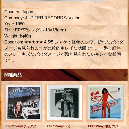
Country
:
Japan
Company
:
JUPITER RECORDS/ Victor
Year
:
1980
Size
:
EP/7"/シングル 18×18(cm)
Weight
:
約40g
Condition
:
★★★★★ 4.5/5 ジャケ：経年のシワ、折れなどのダ
メージも見られますが比較的キレイな状態です。 盤：経年
のスレ、キズなどのダメージが殆ど見られないキレイな状態
です。
関連商品
EP/7"/Vinyl チャタヌガ・チュー・チュー アイ・ディドント・ノウ・アバウト・ユー タキシード・ジャンクション (1978) butterfuly records
EP/7"/Vinyl ドゥー・オア・ダイ/ わかれの翼 グレイス・ジョーンズ (1978) Island
EP/7"/Vinyl 愛しのジョニー/ ダンシン・フィーバー クラウディア・バリー (1978) PHILIPS