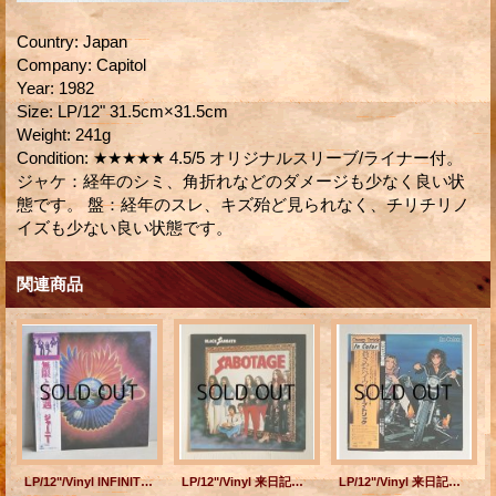
Country
:
Japan
Company
:
Capitol
Year
:
1982
Size
:
LP/12" 31.5cm×31.5cm
Weight
:
241g
Condition
:
★★★★★ 4.5/5 オリジナルスリーブ/ライナー付。
ジャケ：経年のシミ、角折れなどのダメージも少なく良い状
態です。 盤：経年のスレ、キズ殆ど見られなく、チリチリノ
イズも少ない良い状態です。
関連商品
LP/12"/Vinyl INFINITY 無限との遭遇 ジャーニー (1978) CBS SONY 帯、ライナー付
LP/12"/Vinyl 来日記念盤 サボタージュ ブラック・サバス (1980) nems 帯なし/ライナーノーツ＆歌詞カードあり
LP/12"/Vinyl 来日記念盤 In Color 蒼ざめたハイウエイ チープ・トリック (1977) CBS SONY 帯、カラーフォト付ライナー（大貫憲章×渋谷陽一）