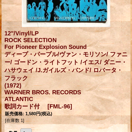
12"/Vinyl/LP
ROCK SELECTION
For Pioneer Explosion Sound
ディープ・パープル/ヴァン・モリソン/ ファニ
ー/ ゴードン・ライトフット /イエス/ ダニー・
ハサウェイ /J.ガイルズ・バンド/ ロバータ・
フラック
(1972)
WARNER BROS. RECORDS
ATLANTIC
歌詞カード付
[FML-96]
販売価格
:
1,580円
(税込)
[在庫数 1]