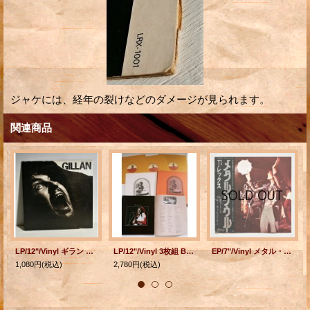
ジャケには、経年の裂けなどのダメージが見られます。
関連商品
LP/12"/Vinyl ギラン GILLAN ギラン (1978) EAST WORLD ライナー付
LP/12"/Vinyl 3枚組 BOX SET "The Concert for Bangla Desh バングラデシュ難民救済コンサート " ジョージ・ハリスン、エリック・クラプトン 、ボブ・ディラン、リンゴ・スター etc P: フィル・スペクター、ジョージ・ハリスン (1972) apple ブックレット/ライナー
EP/7"/Vinyl メタル・グゥルー レディー T・レックス (1972) Odeon RECORDS
1,080円
(税込)
2,780円
(税込)