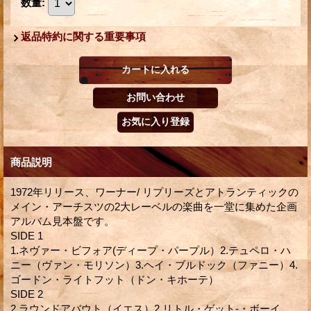
数量
:
返品特約に関する重要事項
商品説明
1972年リリース、ワーナー/ リプリーズとアトランティックの
メイン・アーチスツの2大レーベルの楽曲を一堂に集めた企画
アルバム見本盤です。
SIDE 1
1.ネヴァー・ビフォア(ディープ・パープル）2.テュペロ・ハ
ニー（ヴァン・モリソン）3.ヘイ・ブルドック（ファニー）4.
ゴードン・ライトフット（ドン・キホーテ）
SIDE 2
2.ラウンドアバウト（イエス）2.リトル・ゲット-・ボーイ