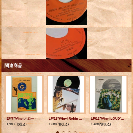
関連商品
EP/7"/Vinyl ハロー・アイ・ラブ・ユー ラブ・ストーリー ザ・ドアーズ (1968) elektra
LP/12”/Vinyl Robin Trower Live! ロビン・トロワー ライブ！ (1976) ライナーノーツ、歌詞カード付/帯なし
LP/12"/Vinyl LOUD'N'PROUD（威光そして栄誉） NAZARETH (ナザレス） (1974) ライナーノーツ（大貫憲章）/歌詞カード付 VERTIGO
1,980円
(税込)
1,680円
(税込)
1,480円
(税込)