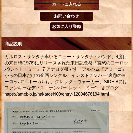
商品説明
カルロス・サンタナ率いるニュー・サンタナ・バンド、4度目
の来日時(1976)にリリースされた来日記念盤『哀愁のヨーロッ
パ/レット・ミー』 7"アナログ盤です。アルバム『アミーゴ』
からの日本だけの企画シングル、インストナンバー”哀愁のヨ
ーロッパ”、ボーカルは、グレッグ・ウォーカー、SIDE Bには
ファンキーなディスコナンバー”レット・ミー”。🎸ブログ
https://ameblo.jp/nakatoshi09/entry-12894676194.html