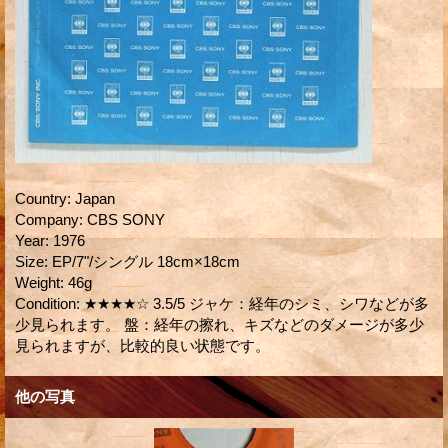
Country
:
Japan
Company
:
CBS SONY
Year
:
1976
Size
:
EP/7"/シングル 18cm×18cm
Weight
:
46g
Condition
:
★★★★☆ 3.5/5 ジャケ：経年のシミ、シワなどが多
少見られます。 盤：経年の擦れ、キズなどのダメージが多少
見られますが、比較的良い状態です。
他の写真