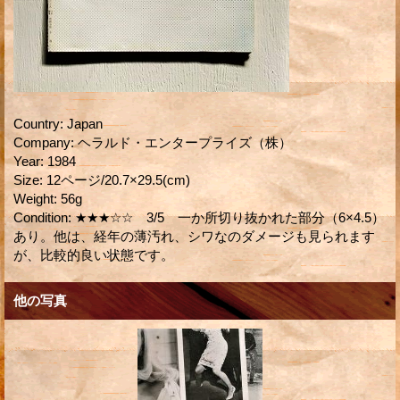
Country
:
Japan
Company
:
ヘラルド・エンタープライズ（株）
Year
:
1984
Size
:
12ページ/20.7×29.5(cm)
Weight
:
56g
Condition
:
★★★☆☆ 3/5 一か所切り抜かれた部分（6×4.5）
あり。他は、経年の薄汚れ、シワなのダメージも見られます
が、比較的良い状態です。
他の写真