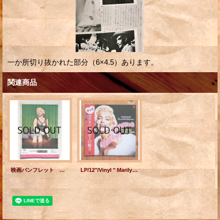
一か所切り抜かれた部分（6×4.5）あります。
関連商品
映画パンフレット 復刻版 ビリー・ワイルダー作品 ”SOME LIKE IT HOT お熱いのがお好き ”(1984) マリリン・モンロー トニー・カーティス ジャック・レモン
LP/12"/Vinyl " Marilyn Monroe Never Before and Never Again キス マリリン・モンローの魅力/ 映画「紳士は金髪がお好き」オリジナル・サウンド・トラックより/ レア・アイテム" (1981) DRG RECORDS 帯、歌詞カード付