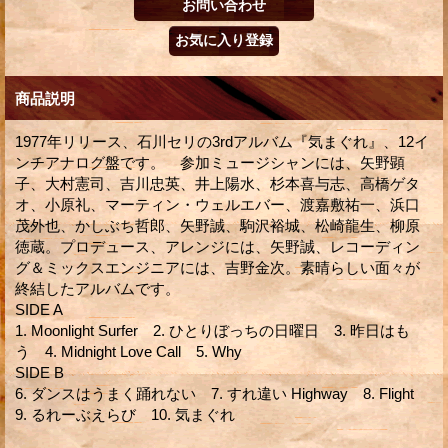
商品説明
1977年リリース、石川セリの3rdアルバム『気まぐれ』、12イ
ンチアナログ盤です。 参加ミュージシャンには、矢野顕
子、大村憲司、吉川忠英、井上陽水、杉本喜与志、高橋ゲタ
オ、小原礼、マーティン・ウェルエバー、渡嘉敷祐一、浜口
茂外也、かしぶち哲郎、矢野誠、駒沢裕城、松崎龍生、柳原
徳蔵。プロデュース、アレンジには、矢野誠、レコーディン
グ＆ミックスエンジニアには、吉野金次。素晴らしい面々が
終結したアルバムです。
SIDE A
1. Moonlight Surfer 2. ひとりぼっちの日曜日 3. 昨日はも
う 4. Midnight Love Call 5. Why
SIDE B
6. ダンスはうまく踊れない 7. すれ違い Highway 8. Flight
9. るれーぶえらび 10. 気まぐれ