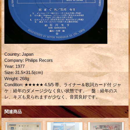
Country
:
Japan
Company
:
Philips Recors
Year
:
1977
Size
:
31.5×31.5(cm)
Weight
:
268g
Condition
:
★★★★★ 4.5/5 帯、ライナー＆歌詞カード付 ジャ
ケ：経年のダメージ少なく良い状態です。 盤：経年のス
レ、キズも見られますが少なく、音質良好です。
関連商品