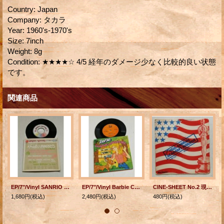
Country
:
Japan
Company
:
タカラ
Year
:
1960's-1970's
Size
:
7inch
Weight
:
8g
Condition
:
★★★★☆ 4/5 経年のダメージ少なく比較的良い状態
です。
関連商品
EP/7"/Vinyl SANRIO RECORD やっぱりおめでとう -お誕生日に- 大人になったら 作詩/作曲 小椋桂 ボーカル 女性(表記ナシ）
EP/7"/Vinyl Barbie CAMPING ADVENTURE バービー キャンピング・アドベンチャー SEE HEAR READ レコード付ストーリー塗り絵本 (1981) Kid STUFF RECORDS
CINE-SHEET No.2 現地録音！ 45th ANNUAL ACADEMY AWARDS ★第45回アカデミー賞授賞式 ROADSHOW ロードショー 7月号 第1付録 (1973)
1,680円
(税込)
2,480円
(税込)
480円
(税込)