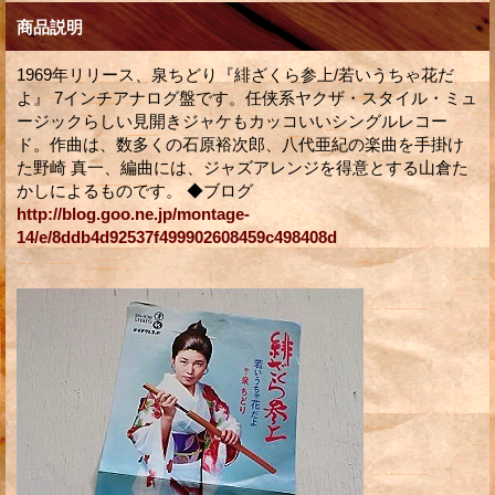
商品説明
1969年リリース、泉ちどり『緋ざくら参上/若いうちゃ花だ
よ』 7インチアナログ盤です。任侠系ヤクザ・スタイル・ミュ
ージックらしい見開きジャケもカッコいいシングルレコー
ド。作曲は、数多くの石原裕次郎、八代亜紀の楽曲を手掛け
た野崎 真一、編曲には、ジャズアレンジを得意とする山倉た
かしによるものです。 ◆ブログ
http://blog.goo.ne.jp/montage-
14/e/8ddb4d92537f499902608459c498408d