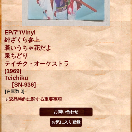
EP/7"/Vinyl
緋ざくら参上
若いうちゃ花だよ
泉ちどり
テイチク・オーケストラ
(1969)
Teichiku
[SN-936]
[在庫数 0]
返品特約に関する重要事項