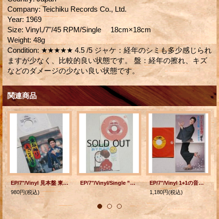
Company
:
Teichiku Records Co., Ltd.
Year
:
1969
Size
:
Vinyl,/7"/45 RPM/Single 18cm×18cm
Weight
:
48g
Condition
:
★★★★★ 4.5 /5 ジャケ：経年のシミも多少感じられ
ますが少なく、比較的良い状態です。 盤：経年の擦れ、キズ
などのダメージの少ない良い状態です。
関連商品
EP/7"/Vinyl 見本盤 東京踊り ようこそ浅草 十和田みどり Toshiba
EP/7"/Vinyl/Single ”ズンパ音頭/新平和音頭 ” （Ａ）芝章子/相原洋子 （Ｂ）大月みやこ/原田直之/山崎悦子/大塚文雄 (1973) KING RECORDS
EP/7"/Vinyl 1+1の音頭 A・B・C小唄 水前寺清子 (1970) CROWN
980円
(税込)
1,180円
(税込)