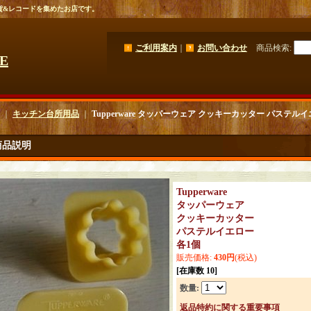
貨&レコードを集めたお店です。
ご利用案内
｜
お問い合わせ
商品検索
:
GE
｜
キッチン台所用品
｜
Tupperware タッパーウェア クッキーカッター パステルイ
商品説明
Tupperware
タッパーウェア
クッキーカッター
パステルイエロー
各1個
販売価格
:
430円
(税込)
[在庫数 10]
数量
:
返品特約に関する重要事項