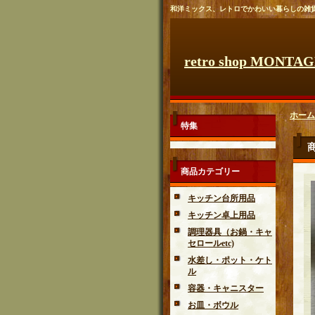
和洋ミックス、レトロでかわいい暮らしの雑
retro shop MONTA
ホーム
特集
商品カテゴリー
キッチン台所用品
キッチン卓上用品
調理器具（お鍋・キャ
セロールetc)
水差し・ポット・ケト
ル
容器・キャニスター
お皿・ボウル