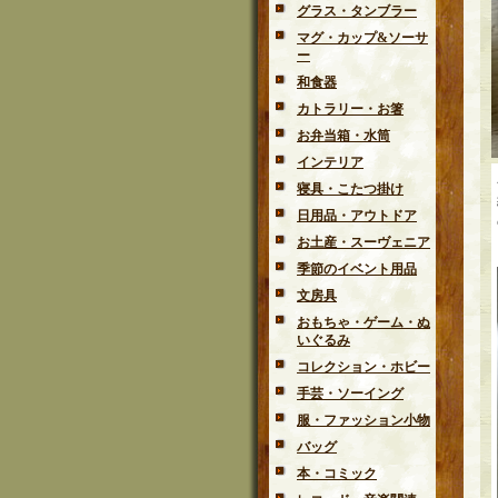
グラス・タンブラー
マグ・カップ&ソーサ
ー
和食器
カトラリー・お箸
お弁当箱・水筒
インテリア
寝具・こたつ掛け
日用品・アウトドア
お土産・スーヴェニア
季節のイベント用品
文房具
おもちゃ・ゲーム・ぬ
いぐるみ
コレクション・ホビー
手芸・ソーイング
服・ファッション小物
バッグ
本・コミック