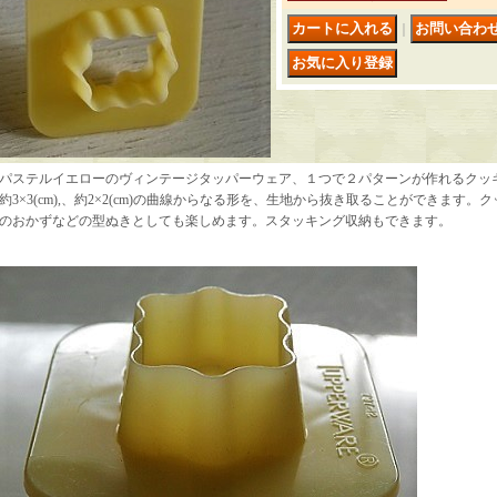
｜
パステルイエローのヴィンテージタッパーウェア、１つで２パターンが作れるクッ
約3×3(cm),、約2×2(cm)の曲線からなる形を、生地から抜き取ることができます
のおかずなどの型ぬきとしても楽しめます。スタッキング収納もできます。