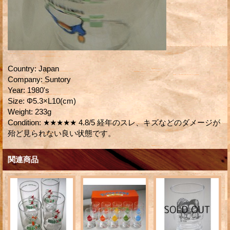
Country
:
Japan
Company
:
Suntory
Year
:
1980's
Size
:
Φ5.3×L10(cm)
Weight
:
233g
Condition
:
★★★★★ 4.8/5 経年のスレ、キズなどのダメージが
殆ど見られない良い状態です。
関連商品