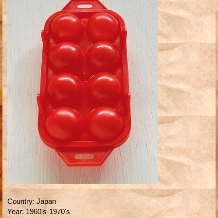
Country
:
Japan
Year
:
1960's-1970's