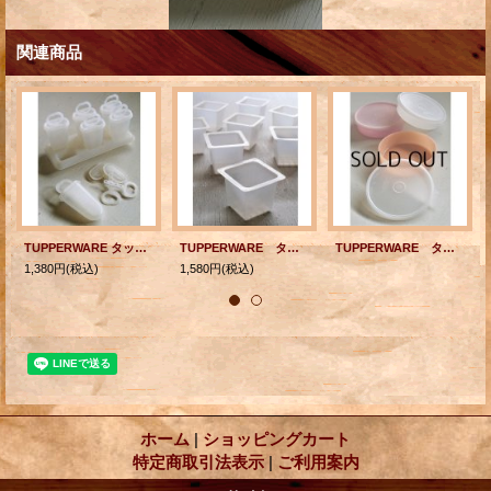
関連商品
TUPPERWARE タッパーウェア "ICE TUPS/アイスキャンデーセット" ６本用アイスステック型 スペア：フタ＆ステック各2コ付
TUPPERWARE タッパーウェア 製氷器/アイスキューブ型 10pcセット ホワイト/半透明 容量： 130ml
TUPPERWARE タッパーウェア フリーザーボールLサイズ 3pcセット 容量： 600ml
1,380円
(税込)
1,580円
(税込)
ホーム
|
ショッピングカート
特定商取引法表示
|
ご利用案内