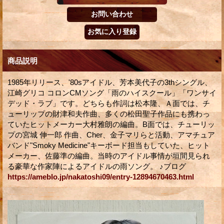
商品説明
1985年リリース、'80sアイドル、芳本美代子の3thシングル、
江崎グリコ コロンCMソング「雨のハイスクール」「ワンサイ
デッド・ラブ」です。どちらも作詞は松本隆、Ａ面では、チ
ューリップの財津和夫作曲、多くの松田聖子作品にも携わっ
ていたヒットメーカー大村雅朗の編曲。B面では、チューリッ
プの宮城 伸一郎 作曲、Cher、金子マリらと活動、アマチュア
バンド"Smoky Medicine"キーボード担当もしていた、ヒット
メーカー、佐藤準の編曲。当時のアイドル事情が垣間見られ
る豪華な作家陣によるアイドルの雨ソング。 ♪ブログ
https://ameblo.jp/nakatoshi09/entry-12894670463.html