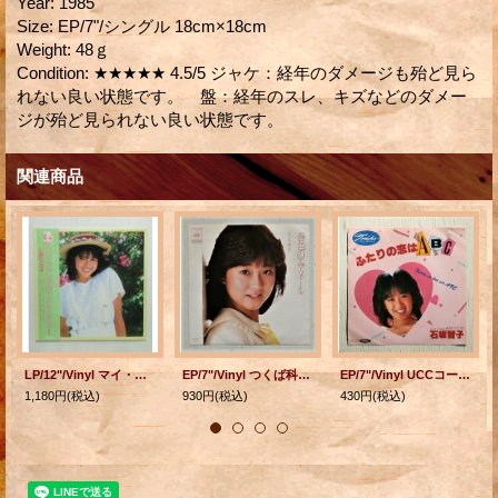
Year
:
1985
Size
:
EP/7"/シングル 18cm×18cm
Weight
:
48ｇ
Condition
:
★★★★★ 4.5/5 ジャケ：経年のダメージも殆ど見ら
れない良い状態です。 盤：経年のスレ、キズなどのダメー
ジが殆ど見られない良い状態です。
関連商品
LP/12"/Vinyl マイ・ファンタジー/KYOKO I 小泉今日子 (1982) Victor 帯、カラーピンナップ歌詞カード付
EP/7"/Vinyl つくば科学博 〜EXPO'85〜 郵政省「ポストカプセル2001」キャンペーンソング 春色のエアメール 秘密の17才 松本典子 (1985) CBS SONY
EP/7"/Vinyl UCCコーヒーCMソング ふたりの恋はABC あなたにどうぞ 石坂智子 (1980) Toshiba
1,180円
(税込)
930円
(税込)
430円
(税込)