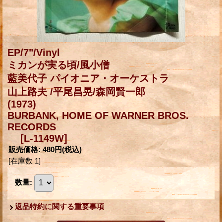
EP/7"/Vinyl
ミカンが実る頃/風小僧
藍美代子 パイオニア・オーケストラ
山上路夫 /平尾昌晃/森岡賢一郎
(1973)
BURBANK, HOME OF WARNER BROS.
RECORDS
[L-1149W]
販売価格
:
480円
(税込)
[在庫数 1]
数量
:
返品特約に関する重要事項