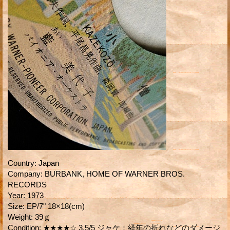
Country
:
Japan
Company
:
BURBANK, HOME OF WARNER BROS.
RECORDS
Year
:
1973
Size
:
EP/7" 18×18(cm)
Weight
:
39ｇ
Condition
:
★★★★☆ 3.5/5 ジャケ：経年の折れなどのダメージ