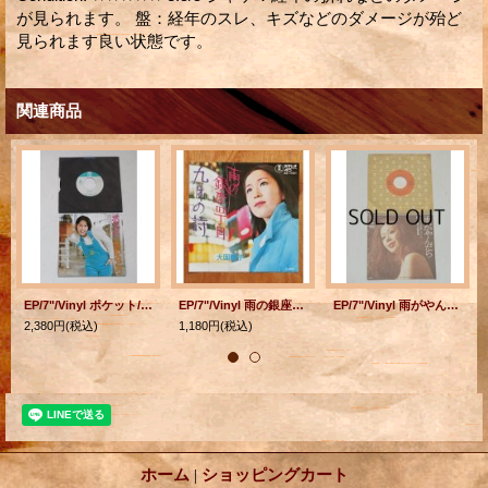
が見られます。 盤：経年のスレ、キズなどのダメージが殆ど
見られます良い状態です。
関連商品
EP/7"/Vinyl ポケット/ 恋の予感 佐伯みどり (1973) TRIO
EP/7"/Vinyl 雨の銀座四丁目/九月の詩 大国陽子 (1971) TOHO
EP/7"/Vinyl 雨がやんだら/大人の愛について 朝丘雪路 (1970) CBS SONY
2,380円
(税込)
1,180円
(税込)
ホーム
|
ショッピングカート