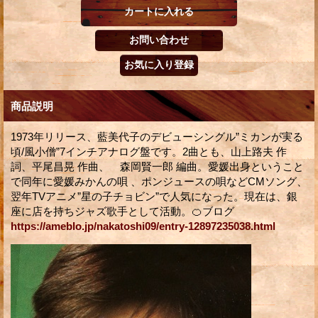
商品説明
1973年リリース、藍美代子のデビューシングル”ミカンが実る
頃/風小僧”7インチアナログ盤です。2曲とも、山上路夫 作
詞、平尾昌晃 作曲、 森岡賢一郎 編曲。愛媛出身ということ
で同年に愛媛みかんの唄 、ポンジュースの唄などCMソング、
翌年TVアニメ”星の子チョビン”で人気になった。現在は、銀
座に店を持ちジャズ歌手として活動。🍊ブログ
https://ameblo.jp/nakatoshi09/entry-12897235038.html