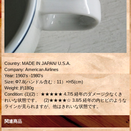
Country
:
MADE IN JAPAN/ U.S.A.
Company
:
American Airlines
Year
:
1960's -1980's
Size
:
Φ7.8(ハンドル含む：11）×H5(cm)
Weight
:
約180g
Condition
:
(1)(2)： ★★★★★ 4.7/5 経年のダメージ少なくき
れいな状態です。 (2)★★★★☆ 3.8/5 経年の内ヒビのような
ラインが見られますが、他はきれいな状態です。
関連商品