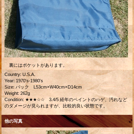
裏にはポケットがあります。
Country
:
U.S.A.
Year
:
1970's-1980's
Size
:
バック L53cm×W40cm×D14cm
Weight
:
262g
Condition
:
★★★☆☆ 3.4/5 経年のペイントのハゲ、汚れなど
のダメージが見られますが、比較的良い状態です。
他の写真