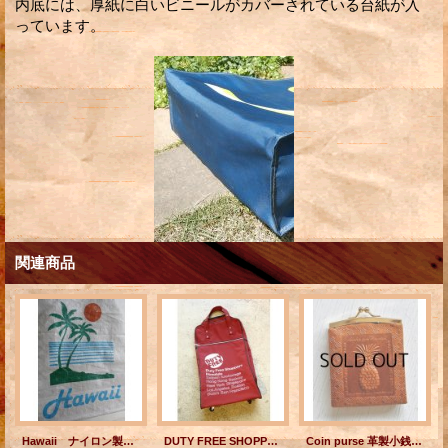
内底には、厚紙に白いビニールがカバーされている台紙が入
っています。
関連商品
Hawaii ナイロン製キャリーバッグ
DUTY FREE SHOPPERS HONOLULU デューティーフリー キャリーバッグ
Coin purse 革製小銭入れ Aloha from Hawaii /Diamond Head Waikiki