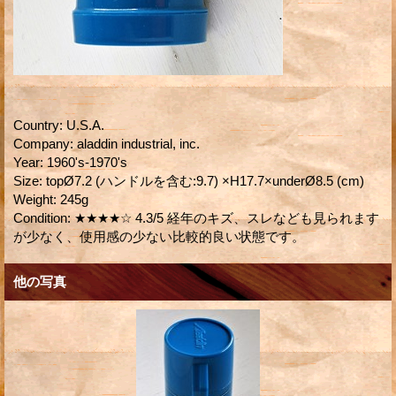
Country
:
U.S.A.
Company
:
aladdin industrial, inc.
Year
:
1960's-1970's
Size
:
topØ7.2 (ハンドルを含む:9.7) ×H17.7×underØ8.5 (cm)
Weight
:
245g
Condition
:
★★★★☆ 4.3/5 経年のキズ、スレなども見られます
が少なく、使用感の少ない比較的良い状態です。
他の写真