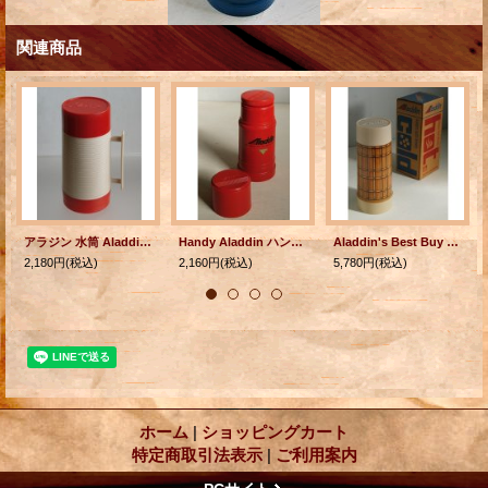
関連商品
アラジン 水筒 Aladdin's HY-LO 10oz thermos bottle
Handy Aladdin ハンディアラジン魔法瓶 color: レッド 容量: 0.46L
Aladdin's Best Buy vacuum bottle WM4060 QUART WIDE MOUTH BROWN PLAID アラジン ワイドマウス/スープジャー ブラウンプレイド（格子じま） 約946ml
2,180円
(税込)
2,160円
(税込)
5,780円
(税込)
ホーム
|
ショッピングカート
特定商取引法表示
|
ご利用案内