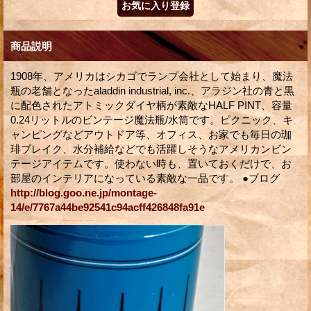
商品説明
1908年、アメリカはシカゴでランプ会社として始まり、魔法
瓶の老舗となったaladdin industrial, inc.、アラジン社の青と黒
に配色されたアトミックダイヤ柄が素敵なHALF PINT、容量
0.24リットルのビンテージ魔法瓶/水筒です。ピクニック、キ
ャンピングなどアウトドア等、オフィス、お家でも毎日の珈
琲ブレイク、水分補給などでも活躍しそうなアメリカンビン
テージアイテムです。使わない時も、置いておくだけで、お
部屋のインテリアになっている素敵な一品です。 ●ブログ
http://blog.goo.ne.jp/montage-
14/e/7767a44be92541c94acff426848fa91e