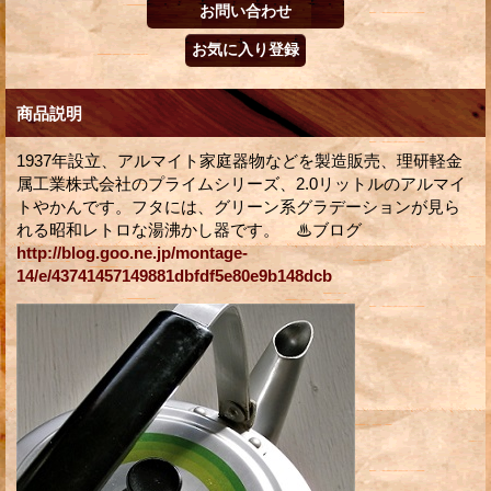
商品説明
1937年設立、アルマイト家庭器物などを製造販売、理研軽金
属工業株式会社のプライムシリーズ、2.0リットルのアルマイ
トやかんです。フタには、グリーン系グラデーションが見ら
れる昭和レトロな湯沸かし器です。 ♨ブログ
http://blog.goo.ne.jp/montage-
14/e/43741457149881dbfdf5e80e9b148dcb