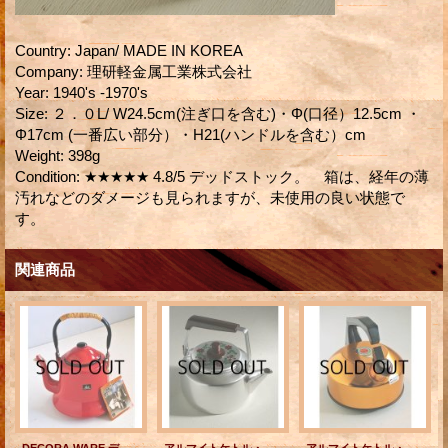
Country
:
Japan/ MADE IN KOREA
Company
:
理研軽金属工業株式会社
Year
:
1940's -1970's
Size
:
２．０L/ W24.5cm(注ぎ口を含む)・Φ(口径）12.5cm ・
Φ17cm (一番広い部分）・H21(ハンドルを含む）cm
Weight
:
398g
Condition
:
★★★★★ 4.8/5 デッドストック。 箱は、経年の薄
汚れなどのダメージも見られますが、未使用の良い状態で
す。
関連商品
DECORA WARE デコラウェア ホーローケトル du K-2 レッド 容量： 1.8 L
アルマイトケトル・やかん 花柄 マーブルハンドル・つまみ 容量： 2.0 Ｌ
アルマイトケトル・やかん COOK VESSEL クックベッセル HORE KETTLE ホルンケトル ゴールド 容量： 2.0 Ｌ