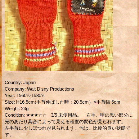
Country
:
Japan
Company
:
Walt Disny Productions
Year
:
1960's-1980's
Size
:
H16.5cm(手首伸ばした時：20.5cm）×手首幅 5cm
Weight
:
23g
Condition
:
★★★☆☆ 3/5 未使用品。 右手、甲の黒い部分に
光のあたり具合によって見える程度の変色が見られます。
左手首に少しほつれが見られます。他は、比較的良い状態で
す。