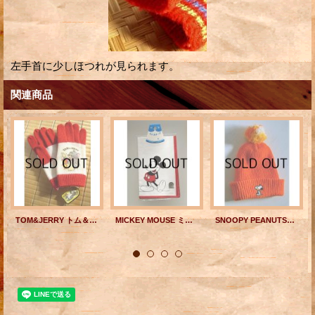
左手首に少しほつれが見られます。
関連商品
TOM&JERRY トム＆ジェリー 子供用キャラクター手袋（100％ウール） サンエース(株)
MICKEY MOUSE ミッキーマウス ハンカチーフ・ハンカチ Walt Disney Productions/三恵(株)
SNOOPY PEANUTS HI-BULK ORLON SKI HAT WITH POM POM スヌーピー＆ウッドストック キッズポンポン付ニット帽 color オレンジ