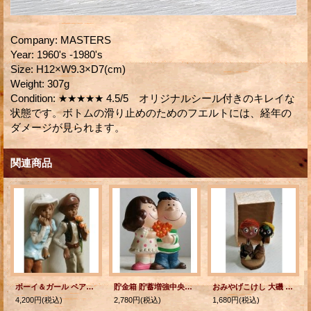
Company
:
MASTERS
Year
:
1960's -1980's
Size
:
H12×W9.3×D7(cm)
Weight
:
307g
Condition
:
★★★★★ 4.5/5 オリジナルシール付きのキレイな
状態です。ボトムの滑り止めのためのフエルトには、経年の
ダメージが見られます。
関連商品
ボーイ＆ガール ペアー/2pcセット 陶器 置物 size: H25.3〜27cm
貯金箱 貯蓄増強中央委員会 ほのぼの君&おとめちゃん K.TSUKUDA GREEN CAMEL
おみやげこけし 大磯 パイナップルガールズ 素材：松ぼっくり、木
4,200円
(税込)
2,780円
(税込)
1,680円
(税込)