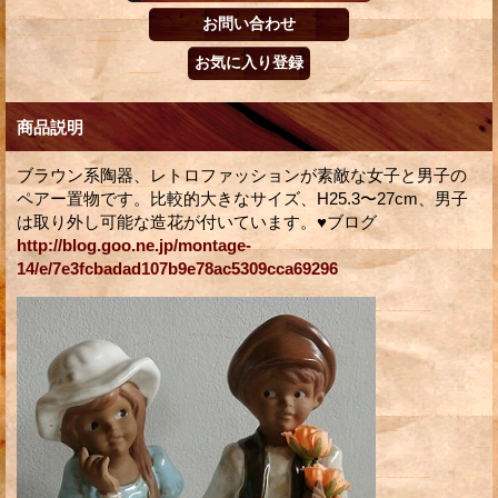
商品説明
ブラウン系陶器、レトロファッションが素敵な女子と男子の
ペアー置物です。比較的大きなサイズ、H25.3〜27cm、男子
は取り外し可能な造花が付いています。♥ブログ
http://blog.goo.ne.jp/montage-
14/e/7e3fcbadad107b9e78ac5309cca69296