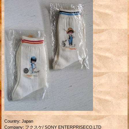
Country
:
Japan
Company
:
フクスケ/ SONY ENTERPRISECO.LTD