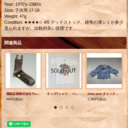
Year
:
1970's-1980's
Size
:
子供用 17-18
Weight
:
47g
Condition
:
★★★★☆ 4/5 デッドストック。経年の薄シミが多少
見られますが、比較的良い状態です。
関連商品
福助足袋株式会社 Fukusuke SOCKS 福助靴下 FRESH COLOR MODERN TONE size: 25cm ナイロン製
キッズTシャツ バーニー ユニバーサルスタジオ フロリダ size: 6〜8歳 A Day in the Park With Barney at Universal Studios Florida ©1995 The Lyons Group MADE IN USA 100% COTTON
mary jane チェック柄：ネイビーブルー 女の子服 size 5 アメリカサイズ 5 / 日本サイズ ５才
690円
(税込)
1,380円
(税込)