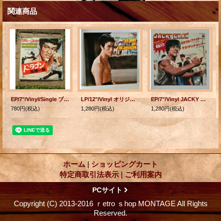
関連商品
EP/7"/Vinyl/Single ブルース・リー オリジナル・サントラ ”ドラゴン危機一発”
LP/12"/Vinyl オリジナル サウンドトラック THE WAY OF DRAGON ドラゴンへの道 ‎ ブルース・リー (1981) TAM ‎帯なし/ポスターなし
EP/7"/Vinyl JACKY CHAN ジャッキー・チェン ミラクル・ファイター/テクノテック・カンフー MOJO/MFB (1981) COLOMBIA
780円
(税込)
1,280円
(税込)
1,280円
(税込)
ホーム
|
ショッピングカート
特定商取引法表示
|
ご利用案内
PCサイト
Copyright (C) 2013-2016 ｒetro ｓhop MONTAGE All Rights
Reserved.